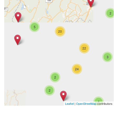
2
5
20
22
3
24
2
2
4
Leaflet
|
OpenStreetMap
contributors