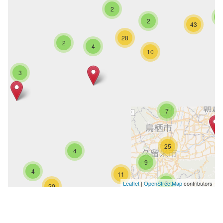
2
2
43
28
2
4
10
3
7
25
4
9
4
11
3
Leaflet
|
OpenStreetMap
contributors
20