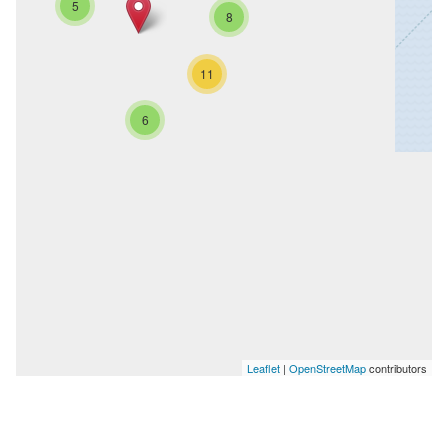
5
8
11
6
Leaflet
|
OpenStreetMap
contributors