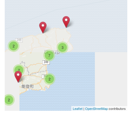
2
3
7
2
2
2
Leaflet
|
OpenStreetMap
contributors