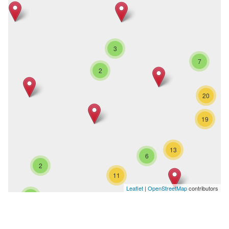
3
7
2
20
19
13
6
2
11
Leaflet
|
OpenStreetMap
contributors
4