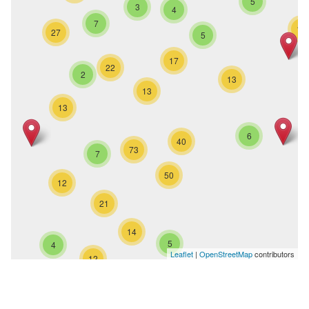
5
3
4
7
10
27
5
17
22
2
13
13
13
6
40
73
7
50
12
21
14
5
4
Leaflet
|
OpenStreetMap
contributors
12