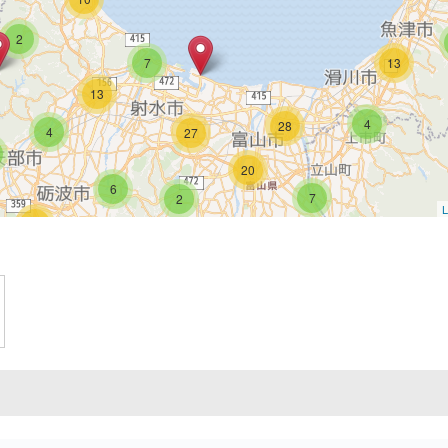
2
7
13
13
4
28
4
27
20
6
7
2
L
11
8
9
3
5
11
5
7
7
5