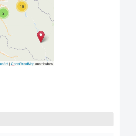
16
2
4
2
eaflet
|
OpenStreetMap
contributors
7
2
6
9
3
6