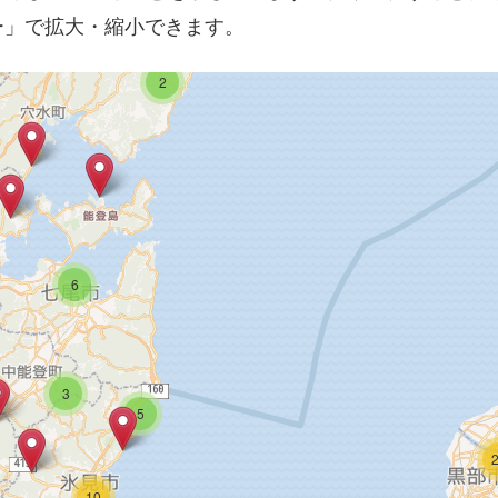
2
ー」で拡大・縮小できます。
2
6
3
5
10