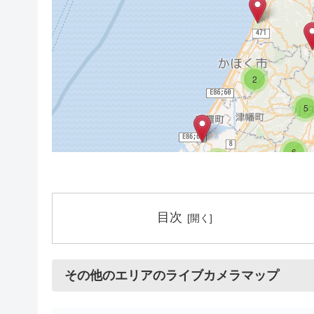
2
5
6
8
18
目次
16
6
その他のエリアのライブカメラマップ
15
19