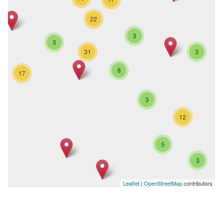
22
3
5
31
3
8
17
3
12
5
3
Leaflet
|
OpenStreetMap
contributors