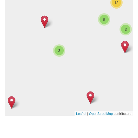
12
5
3
3
Leaflet
|
OpenStreetMap
contributors