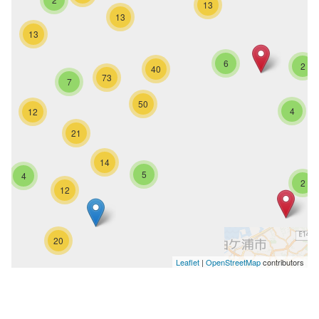
13
13
13
6
2
40
73
7
50
4
12
21
14
5
4
2
12
20
Leaflet
|
OpenStreetMap
contributors