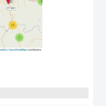
9
6
11
7
eaflet
|
OpenStreetMap
contributors
4
10
10
4
3
5
2