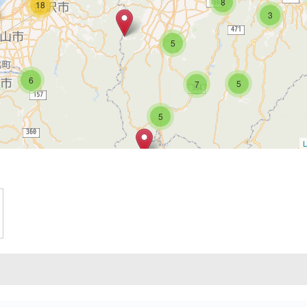
8
18
3
5
6
5
7
5
L
6
4
2
2
6