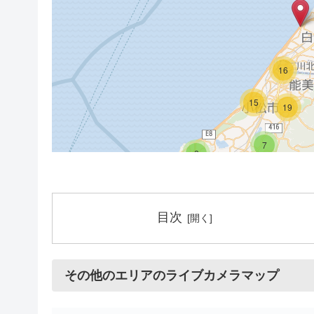
16
15
19
7
2
9
目次
3
2
その他のエリアのライブカメラマップ
7
6
31