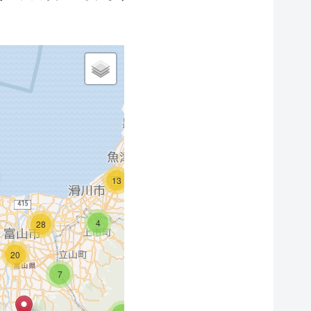
4
3
2
24
16
2
13
4
28
20
7