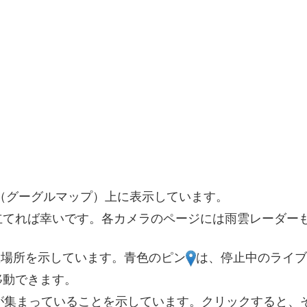
2
（グーグルマップ）上に表示しています。
8
立てれば幸いです。各カメラのページには雨雲レーダー
18
置場所を示しています。青色のピン
は、停止中のライブ
移動できます。
16
6
が集まっていることを示しています。クリックすると、