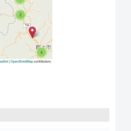
2
14
3
5
8
eaflet
|
OpenStreetMap
contributors
4
2
3
2
5
2
6
7