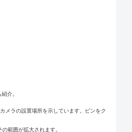
2
10
2
7
13
4
28
4
27
5
20
6
7
2
6
11
8
も紹介。
3
カメラの設置場所を示しています。ピンをク
5
11
5
7
その範囲が拡大されます。