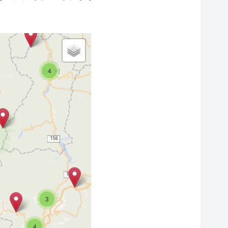
7
5
10
6
4
3
6
5
10
9
3
5
4