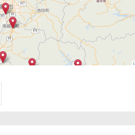
L
2
3
7
2
6