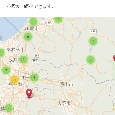
15
19
ー」で拡大・縮小できます。
7
2
9
2
3
2
2
7
6
31
4