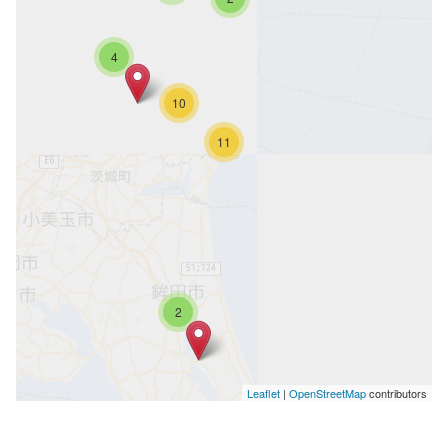
4
10
11
2
Leaflet
|
OpenStreetMap
contributors