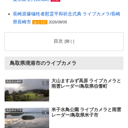
長崎原爆犠牲者慰霊平和祈念式典 ライブカメラ/長崎
県長崎市
2026/08/09
あと1日
目次
鳥取県境港市のライブカメラ
大山ますみず高原 ライブカメラと
鳥取県伯耆町
雨雲レーダー/鳥取県伯耆町
米子水鳥公園 ライブカメラと雨雲
鳥取県米子市
レーダー/鳥取県米子市