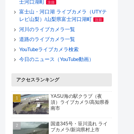
士河口湖町
注目
富士山・河口湖 ライブカメラ（UTYテ
レビ山梨）/山梨県富士河口湖町
注目
河川のライブカメラ一覧
道路のライブカメラ一覧
YouTubeライブカメラ検索
今日のニュース（YouTube動画）
アクセスランキング
YASU海の駅クラブ（夜
須）ライブカメラ/高知県香
南市
国道345号・笹川流れ ライ
ブカメラ/新潟県村上市