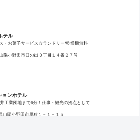
ホテル
ス・お菓子サービス☆ランドリー/乾燥機無料
山陽小野田市日の出３丁目１４番２７号
ーションホテル
野井工業団地まで6分！仕事・観光の拠点として
山陽小野田市厚狭１－１－１５