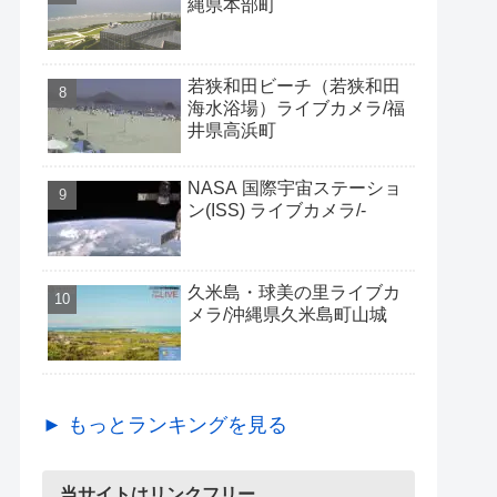
縄県本部町
若狭和田ビーチ（若狭和田
海水浴場）ライブカメラ/福
井県高浜町
NASA 国際宇宙ステーショ
ン(ISS) ライブカメラ/-
久米島・球美の里ライブカ
メラ/沖縄県久米島町山城
► もっとランキングを見る
当サイトはリンクフリー