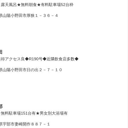
露天風呂★無料朝食★有料駐車場52台枠
山陽小野田市厚狭１－３６－４
田
祢アクセス良◆R190号◆近隣飲食店多数◆
山陽小野田市日の出２－７－１０
部
無料駐車場151台有★男女別大浴場有
宇部市妻崎開作８８７－１