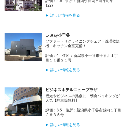
評価：
4.5
住所：新潟県長岡市蓬平町甲
1227
► 詳しい情報を見る
L-Stay小千谷
ソファー・リクライニングチェア・洗濯乾燥
機・キッチン全室完備！
評価：
4
住所：新潟県小千谷市千谷川１丁
目１１番２１号
► 詳しい情報を見る
ビジネスホテルニュープラザ
観光やビジネスの拠点に！朝食バイキングが
人気【駐車場無料】
評価：
3.5
住所：新潟県小千谷市城内１丁目
２番３５号
► 詳しい情報を見る