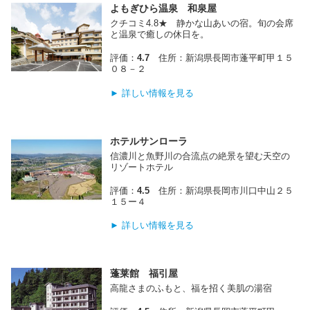
よもぎひら温泉 和泉屋
クチコミ4.8★ 静かな山あいの宿。旬の会席
と温泉で癒しの休日を。
評価：
4.7
住所：新潟県長岡市蓬平町甲１５
０８－２
► 詳しい情報を見る
ホテルサンローラ
信濃川と魚野川の合流点の絶景を望む天空の
リゾートホテル
評価：
4.5
住所：新潟県長岡市川口中山２５
１５ー４
► 詳しい情報を見る
蓬莱館 福引屋
高龍さまのふもと、福を招く美肌の湯宿