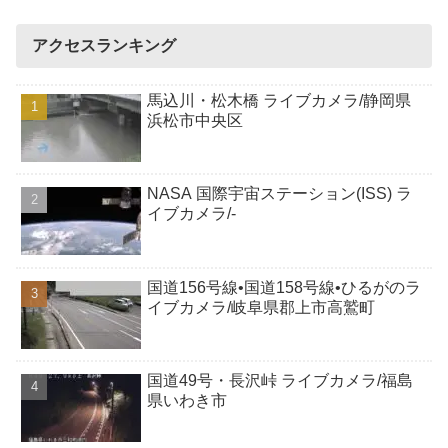
アクセスランキング
馬込川・松木橋 ライブカメラ/静岡県
浜松市中央区
NASA 国際宇宙ステーション(ISS) ラ
イブカメラ/-
国道156号線•国道158号線•ひるがのラ
イブカメラ/岐阜県郡上市高鷲町
国道49号・長沢峠 ライブカメラ/福島
県いわき市