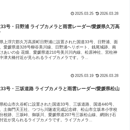
2025.03.25
2026.03.28
33号・日野浦 ライブカメラと雨雲レーダー/愛媛県久万高
町
県上浮穴郡久万高原町日野浦に設置された国道33号、日野浦、面
、愛媛県道328号柳谷美川線、日野浦ヘリポート、銭尾城跡、南
けあいの会 花畑、愛媛県道210号美川川内線、松原神社、宮柱神
中津大橋付近が見られるライブカメラです。ラ...
2025.03.19
2026.03.28
33号・三坂道路 ライブカメラと雨雲レーダー/愛媛県松山
県松山市久谷町に設置された国道33号、三坂道路、国道440号、
、土御門天王社、つづら川隧道完成記念碑、松山市立坂本小学校
川分校跡、三坂峠、御坂川、愛媛県道207号三坂松山線、網掛け石
付近が見られるライブカメラです。ライブカメラ...