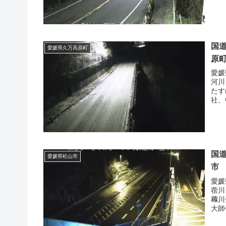
国道
愛媛県久万高原町
原
愛媛
河川
たす
社、
国道
愛媛県松山市
市
愛媛
蓿川
𧃴
大師