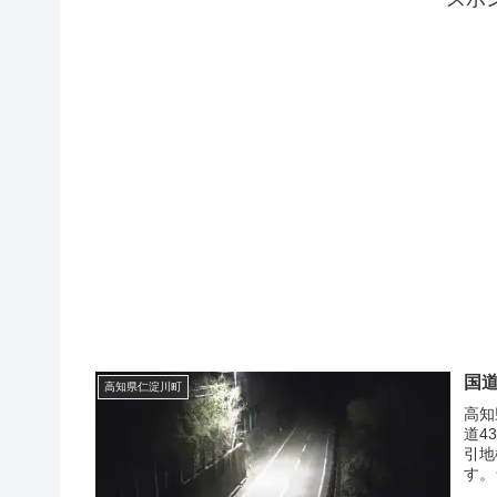
国道
高知県仁淀川町
高知
道4
引地
す。