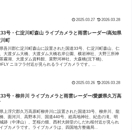
2025.03.27
2026.03.28
33号・仁淀川町森山 ライブカメラと雨雲レーダー/高知県
淀川町
県吾川郡仁淀川町森山に設置された国道33号、仁淀川町森山、仁
、大渡ダム大橋、大渡ダム大橋右岸公園、横岩神社、大野三所神
茶霧湖、大渡ダム資料館、菜野河神社、大森橋(沈下橋)、
YOFLY ニヨフラ付近が見られるライブカメラです。...
2025.03.26
2026.03.28
33号・柳井川 ライブカメラと雨雲レーダー/愛媛県久万高
町
県上浮穴郡久万高原町柳井川に設置された国道33号、柳井川、龍
橋、面河川、高野本川、国道440号、総高地神社、紀念の滝、明
城跡（中津山）、芝桜の畑、西村大師堂のしだれ桜付近が見られ
イブカメラです。ライブカメラは、四国地方整備局...