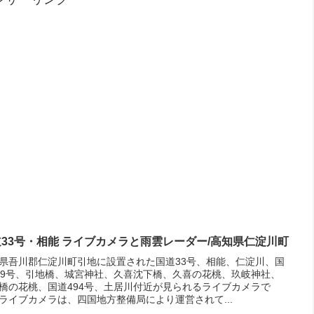
33号・相能 ライブカメラと雨雲レーダー/高知県仁淀川町
県吾川郡仁淀川町引地に設置された国道33号、相能、仁淀川、国
39号、引地橋、城宮神社、久喜沈下橋、久喜の花桃、玖岐神社、
橋の花桃、国道494号、土居川付近が見られるライブカメラで
ライブカメラは、四国地方整備局により運営されて...