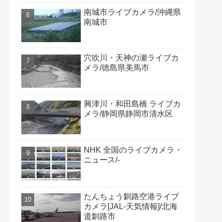
南城市ライブカメラ/沖縄県
南城市
穴吹川・天神の瀬ライブカ
メラ/徳島県美馬市
興津川・和田島橋 ライブカ
メラ/静岡県静岡市清水区
NHK 全国のライブカメラ・
ニュース/-
たんちょう釧路空港ライブ
カメラ[JAL-天気情報]/北海
道釧路市