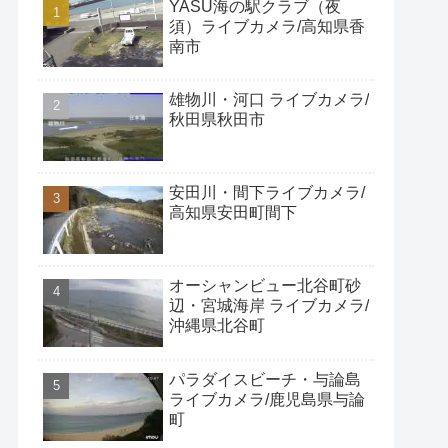
YASU海の駅クラブ（夜
須）ライブカメラ/高知県香
南市
雄物川・河口 ライブカメラ/
秋田県秋田市
安田川・間下ライブカメラ/
高知県安田町間下
オーシャンビュー北谷町砂
辺・宮城海岸 ライブカメラ/
沖縄県北谷町
パラダイスビーチ・与論島
ライブカメラ/鹿児島県与論
町