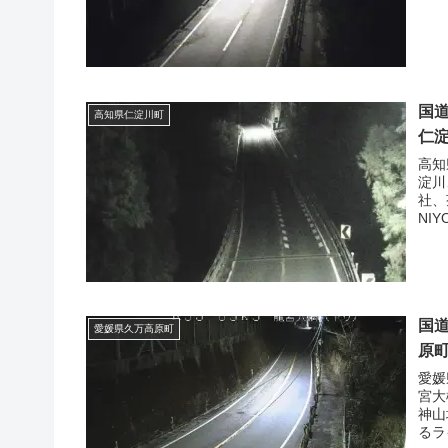
国道
高知県仁淀川町
仁
高知
淀川
社、
NI
国道
愛媛県久万高原町
原
愛媛
宮大
神山
るラ