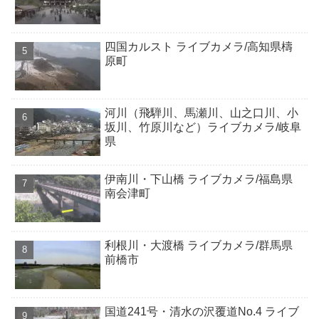
四国カルスト ライブカメラ/高知県檮
原町
河川（飛騨川、馬瀬川、山之口川、小
坂川、竹原川など）ライブカメラ/岐阜
県
伊南川・下山橋 ライブカメラ/福島県
南会津町
利根川・大渡橋 ライブカメラ/群馬県
前橋市
国道241号・清水の沢覆道No.4 ライブ