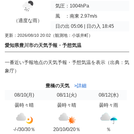
気圧：1004hPa
風 ：南東 2.97m/s
（適度な雨）
日の出 05:06 | 日の入 18:45
更新：2026/08/10 20:02
（観測地：小坂井町）
愛知県豊川市の天気予報・予想気温
一番近い予報地点の天気予報・予想気温を表示（出典：気
象庁）
豊橋の天気
>詳細
08/10
(月)
08/11
(火)
08/12
(水)
曇時々晴
曇時々晴
曇時々雨
-/-/30/30％
20/10/0/20％
％