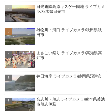
日光霧降高原キスゲ平園地 ライブカメ
ラ/栃木県日光市
雄物川・河口 ライブカメラ/秋田県秋
田市
よさこい祭り ライブカメラ/高知県高
知市
井田海岸 ライブカメラ/静岡県沼津市
合志川・旭志ライブカメラ/熊本県菊池
市旭志伊萩