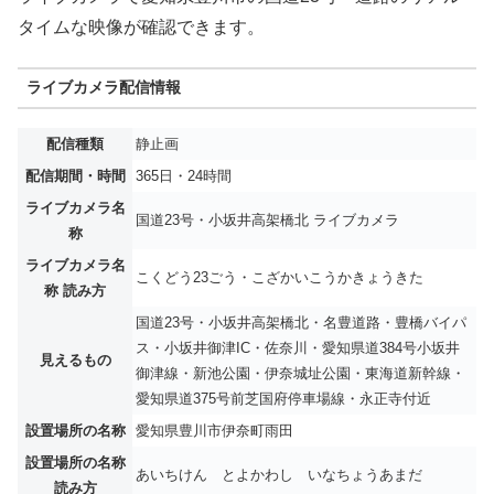
タイムな映像が確認できます。
ライブカメラ配信情報
配信種類
静止画
配信期間・時間
365日・24時間
ライブカメラ名
国道23号・小坂井高架橋北 ライブカメラ
称
ライブカメラ名
こくどう23ごう・こざかいこうかきょうきた
称 読み方
国道23号・小坂井高架橋北・名豊道路・豊橋バイパ
ス・小坂井御津IC・佐奈川・愛知県道384号小坂井
見えるもの
御津線・新池公園・伊奈城址公園・東海道新幹線・
愛知県道375号前芝国府停車場線・永正寺付近
設置場所の名称
愛知県豊川市伊奈町雨田
設置場所の名称
あいちけん とよかわし いなちょうあまだ
読み方