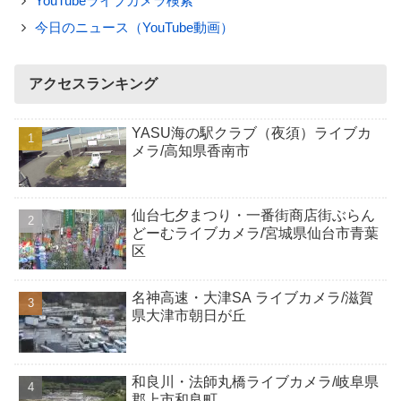
YouTubeライブカメラ検索
今日のニュース（YouTube動画）
アクセスランキング
YASU海の駅クラブ（夜須）ライブカ
メラ/高知県香南市
仙台七夕まつり・一番街商店街ぶらん
どーむライブカメラ/宮城県仙台市青葉
区
名神高速・大津SA ライブカメラ/滋賀
県大津市朝日が丘
和良川・法師丸橋ライブカメラ/岐阜県
郡上市和良町