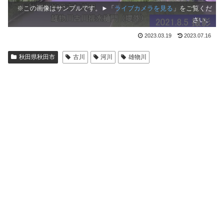
※この画像はサンプルです。►「
ライブカメラを見る
」をご覧くだ
さい。
2023.03.19
2023.07.16
秋田県秋田市
古川
河川
雄物川