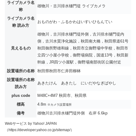
ライブカメラ名
雄物川・古川排水樋門堤 ライブカメラ
称
ライブカメラ名
おものがわ・ふるかわはいすいひもんてい
称 読み方
雄物川，古川排水樋門堤外側，古川排水樋門堤内
側，古川水質浄化施設，秋田南大橋，秋田県道61号
見えるもの
秋田御所野雄和線，秋田市立御野場中学校，秋田市
立四ツ小屋小学校，御野場病院，国道13号，秋田新
幹線，JR四ツ小屋駅，御野場南部街区公園付近
設置場所の名称
秋田県秋田市仁井田柳林
設置場所の名称
あきたけん あきたし にいだやなぎばやし
読み方
plus code
M48C+4M7 秋田市、秋田県
標高
4.8m
※カメラ設置場所
備考
雄物川古川排水樋門堤外側 右岸 6.6kp
Webサービス by Yahoo! JAPAN
（https://developer.yahoo.co.jp/sitemap/）