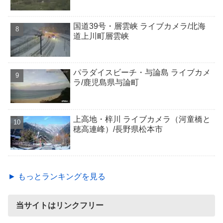
国道39号・層雲峡 ライブカメラ/北海
道上川町層雲峡
パラダイスビーチ・与論島 ライブカメ
ラ/鹿児島県与論町
上高地・梓川 ライブカメラ（河童橋と
穂高連峰）/長野県松本市
► もっとランキングを見る
当サイトはリンクフリー