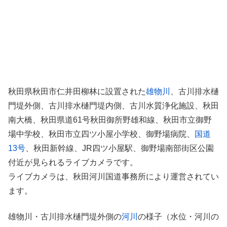
秋田県秋田市仁井田柳林に設置された
雄物川
、古川排水樋
門堤外側、古川排水樋門堤内側、古川水質浄化施設、秋田
南大橋、秋田県道61号秋田御所野雄和線、秋田市立御野
場中学校、秋田市立四ツ小屋小学校、御野場病院、
国道
13号
、秋田新幹線、JR四ツ小屋駅、御野場南部街区公園
付近が見られるライブカメラです。
ライブカメラは、秋田河川国道事務所により運営されてい
ます。
雄物川・古川排水樋門堤外側の
河川
の様子（水位・河川の