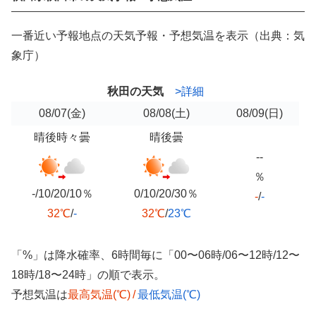
一番近い予報地点の天気予報・予想気温を表示（出典：気
象庁）
秋田の天気
>詳細
08/07
(金)
08/08
(土)
08/09
(日)
晴後時々曇
晴後曇
--
％
-/10/20/10％
0/10/20/30％
-
/
-
32℃
/
-
32℃
/
23℃
「%」は降水確率、6時間毎に「00〜06時/06〜12時/12〜
18時/18〜24時」の順で表示。
予想気温は
最高気温(℃)
/
最低気温(℃)