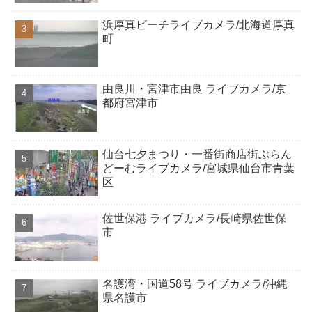
浜厚真ビーチライブカメラ/北海道厚真
町
由良川・宮津市由良 ライブカメラ/京
都府宮津市
仙台七夕まつり・一番街商店街ぶらん
どーむライブカメラ/宮城県仙台市青葉
区
佐世保港 ライブカメラ/長崎県佐世保
市
名護湾・国道58号 ライブカメラ/沖縄
県名護市