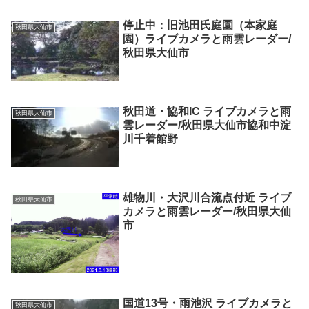
停止中：旧池田氏庭園（本家庭
秋田県大仙市
園）ライブカメラと雨雲レーダー/
秋田県大仙市
秋田道・協和IC ライブカメラと雨
秋田県大仙市
雲レーダー/秋田県大仙市協和中淀
川千着館野
雄物川・大沢川合流点付近 ライブ
秋田県大仙市
カメラと雨雲レーダー/秋田県大仙
市
国道13号・雨池沢 ライブカメラと
秋田県大仙市