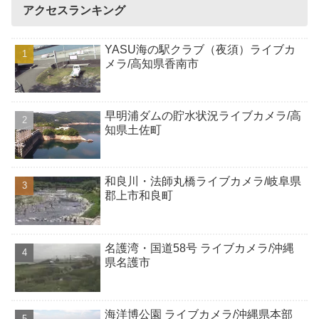
アクセスランキング
YASU海の駅クラブ（夜須）ライブカ
メラ/高知県香南市
早明浦ダムの貯水状況ライブカメラ/高
知県土佐町
和良川・法師丸橋ライブカメラ/岐阜県
郡上市和良町
名護湾・国道58号 ライブカメラ/沖縄
県名護市
海洋博公園 ライブカメラ/沖縄県本部