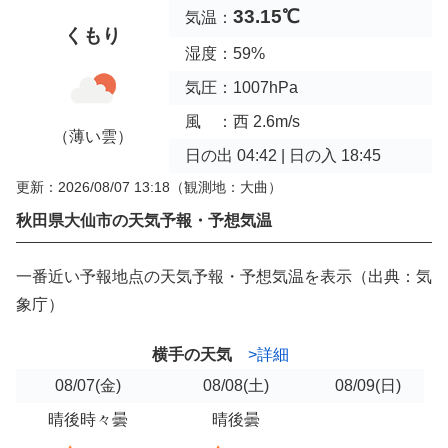
33.15℃
気温：
くもり
湿度：59%
気圧：1007hPa
風 ：西 2.6m/s
（薄い雲）
日の出 04:42 | 日の入 18:45
更新：2026/08/07 13:18
（観測地：大曲）
秋田県大仙市の天気予報・予想気温
一番近い予報地点の天気予報・予想気温を表示（出典：気
象庁）
横手の天気
>詳細
08/07
(金)
08/08
(土)
08/09
(日)
晴後時々曇
晴後曇
--