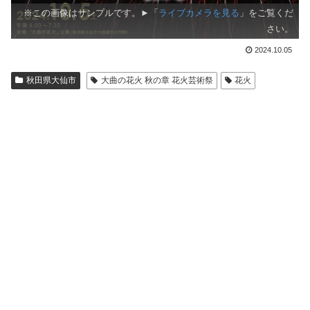
※この画像はサンプルです。►「
ライブカメラを見る
」をご覧くだ
さい。
2024.10.05
秋田県大仙市
大曲の花火 秋の章 花火芸術祭
花火