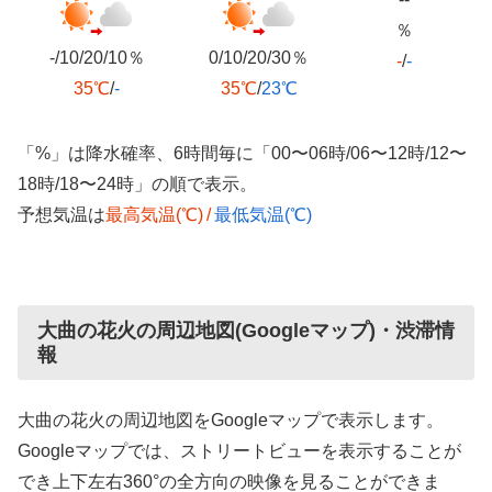
％
-/10/20/10％
0/10/20/30％
-
/
-
35℃
/
-
35℃
/
23℃
「%」は降水確率、6時間毎に「00〜06時/06〜12時/12〜
18時/18〜24時」の順で表示。
予想気温は
最高気温(℃)
/
最低気温(℃)
大曲の花火の周辺地図(Googleマップ)・渋滞情
報
大曲の花火の周辺地図をGoogleマップで表示します。
Googleマップでは、ストリートビューを表示することが
でき上下左右360°の全方向の映像を見ることができま