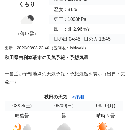
くもり
湿度：91%
気圧：1008hPa
風 ：北 2.96m/s
（薄い雲）
日の出 04:45 | 日の入 18:45
更新：2026/08/08 22:40
（観測地：Ishiwaki）
秋田県由利本荘市の天気予報・予想気温
一番近い予報地点の天気予報・予想気温を表示（出典：気
象庁）
秋田の天気
>詳細
08/08
(土)
08/09
(日)
08/10
(月)
晴後曇
曇
晴時々曇