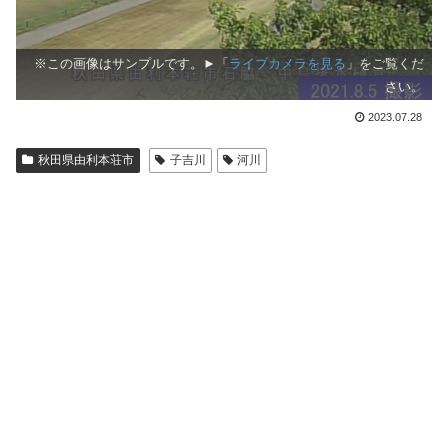
※この画像はサンプルです。►「
ライブカメラを見る
」をご覧くだ
さい。
2023.07.28
秋田県由利本荘市
子吉川
河川