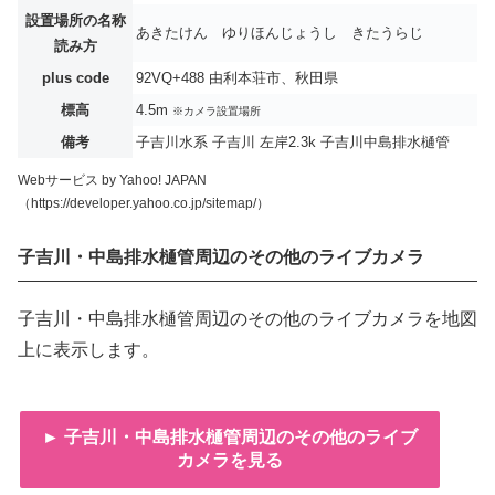
設置場所の名称
あきたけん ゆりほんじょうし きたうらじ
読み方
plus code
92VQ+488 由利本荘市、秋田県
標高
4.5m
※カメラ設置場所
備考
子吉川水系 子吉川 左岸2.3k 子吉川中島排水樋管
Webサービス by Yahoo! JAPAN
（https://developer.yahoo.co.jp/sitemap/）
子吉川・中島排水樋管周辺のその他のライブカメラ
子吉川・中島排水樋管周辺のその他のライブカメラを地図
上に表示します。
► 子吉川・中島排水樋管周辺のその他のライブ
カメラを見る