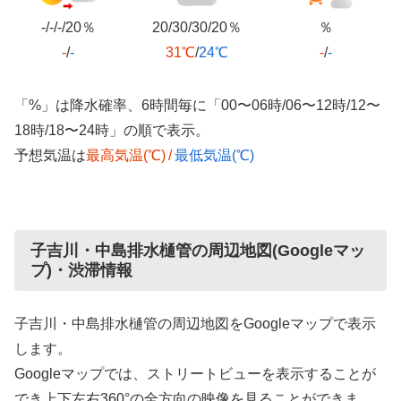
-/-/-/20％
20/30/30/20％
％
-
/
-
31℃
/
24℃
-
/
-
「%」は降水確率、6時間毎に「00〜06時/06〜12時/12〜
18時/18〜24時」の順で表示。
予想気温は
最高気温(℃)
/
最低気温(℃)
子吉川・中島排水樋管の周辺地図(Googleマッ
プ)・渋滞情報
子吉川・中島排水樋管の周辺地図をGoogleマップで表示
します。
Googleマップでは、ストリートビューを表示することが
でき上下左右360°の全方向の映像を見ることができま