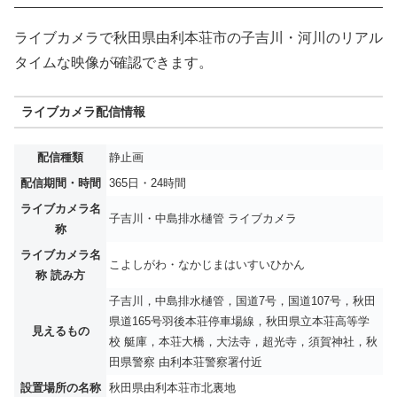
ライブカメラで秋田県由利本荘市の子吉川・河川のリアル
タイムな映像が確認できます。
ライブカメラ配信情報
配信種類
静止画
配信期間・時間
365日・24時間
ライブカメラ名
子吉川・中島排水樋管 ライブカメラ
称
ライブカメラ名
こよしがわ・なかじまはいすいひかん
称 読み方
子吉川，中島排水樋管，国道7号，国道107号，秋田
県道165号羽後本荘停車場線，秋田県立本荘高等学
見えるもの
校 艇庫，本荘大橋，大法寺，超光寺，須賀神社，秋
田県警察 由利本荘警察署付近
設置場所の名称
秋田県由利本荘市北裏地