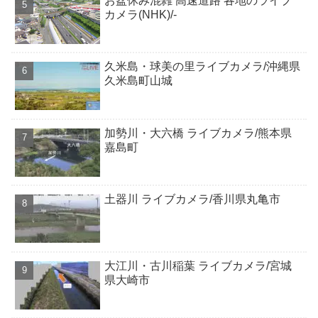
お盆休み混雑 高速道路 各地のライブ
カメラ(NHK)/-
久米島・球美の里ライブカメラ/沖縄県
久米島町山城
加勢川・大六橋 ライブカメラ/熊本県
嘉島町
土器川 ライブカメラ/香川県丸亀市
大江川・古川稲葉 ライブカメラ/宮城
県大崎市