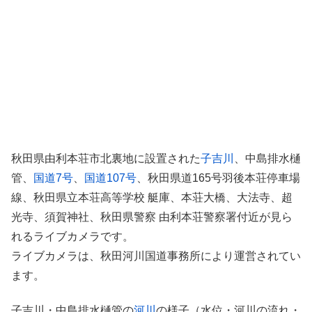
秋田県由利本荘市北裏地に設置された
子吉川
、中島排水樋
管、
国道7号
、
国道107号
、秋田県道165号羽後本荘停車場
線、秋田県立本荘高等学校 艇庫、本荘大橋、大法寺、超
光寺、須賀神社、秋田県警察 由利本荘警察署付近が見ら
れるライブカメラです。
ライブカメラは、秋田河川国道事務所により運営されてい
ます。
子吉川・中島排水樋管の
河川
の様子（水位・河川の流れ・