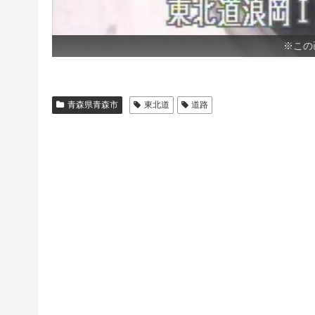
※この
青森県青森市
東北道
道路