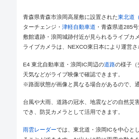
青森県青森市浪岡高屋敷に設置された
東北道
ターチェンジ・
津軽自動車道
・青森県道285
敷館遺跡・浪岡城跡付近が見られるライブカ
ライブカメラは、NEXCO東日本により運営
E4 東北自動車道・浪岡IC周辺の
道路
の様子（
天気などがライブ映像で確認できます。
※路面状態が画像と異なる場合があるので、
台風や大雨、道路の冠水、地震などの自然災
でき、防災カメラとして活用できます。
雨雲レーダー
では、東北道・浪岡ICを中心と