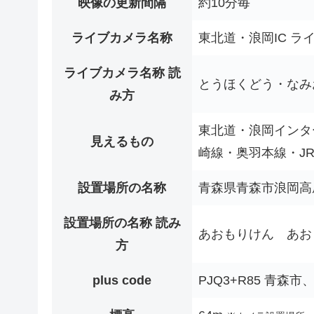
映像の更新間隔
約10分毎
ライブカメラ名称
東北道・浪岡IC ラ
ライブカメラ名称 読
とうほくどう・なみ
み方
東北道・浪岡インタ
見えるもの
崎線・奥羽本線・J
設置場所の名称
青森県青森市浪岡高
設置場所の名称 読み
あおもりけん あお
方
plus code
PJQ3+R85 青森市