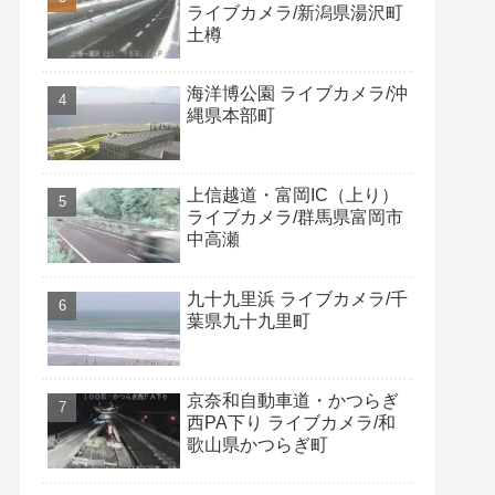
ライブカメラ/新潟県湯沢町
土樽
海洋博公園 ライブカメラ/沖
縄県本部町
上信越道・富岡IC（上り）
ライブカメラ/群馬県富岡市
中高瀬
九十九里浜 ライブカメラ/千
葉県九十九里町
京奈和自動車道・かつらぎ
西PA下り ライブカメラ/和
歌山県かつらぎ町