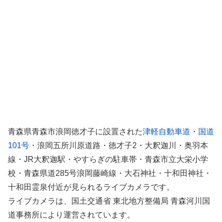
青森県青森市浪岡徳才子に設置された
津軽自動車道
・
国道
101号
・浪岡五所川原道路・徳才子2・大釈迦川・奥羽本
線・JR大釈迦駅・やすらぎの駐車帯・青森市立大栄小学
校・青森県道285号浪岡藤崎線・大石神社・十和田神社・
十和田霊泉付近が見られるライブカメラです。
ライブカメラは、国土交通省 東北地方整備局 青森河川国
道事務所により運営されています。