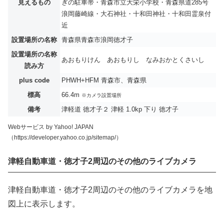
見えるもの
ぎの駐車帯・青森市立大栄小学校・青森県道285号
浪岡藤崎線・大石神社・十和田神社・十和田霊泉付
近
設置場所の名称
青森県青森市浪岡徳才子
設置場所の名称
あおもりけん あおもりし なみおかとくさいし
読み方
plus code
PHWH+HFM 青森市、青森県
標高
66.4m
※カメラ設置場所
備考
津軽道 徳才子２ 津軽 1.0kp 下り 徳才子
Webサービス by Yahoo! JAPAN
（https://developer.yahoo.co.jp/sitemap/）
津軽自動車道・徳才子2周辺のその他のライブカメラ
津軽自動車道・徳才子2周辺のその他のライブカメラを地
図上に表示します。