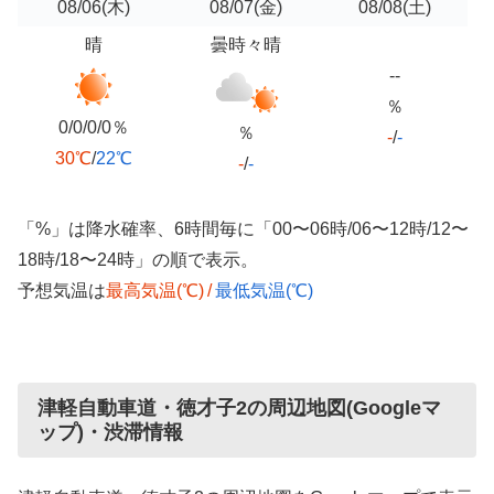
08/06
(木)
08/07
(金)
08/08
(土)
晴
曇時々晴
--
％
0/0/0/0％
％
-
/
-
30℃
/
22℃
-
/
-
「%」は降水確率、6時間毎に「00〜06時/06〜12時/12〜
18時/18〜24時」の順で表示。
予想気温は
最高気温(℃)
/
最低気温(℃)
津軽自動車道・徳才子2の周辺地図(Googleマ
ップ)・渋滞情報