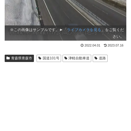
※この画像はサンプルです。►「
ライブカメラを見る
」をご覧くだ
さい。
2022.04.01
2023.07.16
青森県青森市
国道101号
津軽自動車道
道路