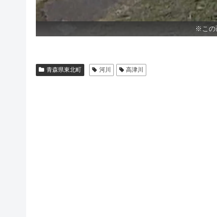
※この
青森県東北町
河川
高津川