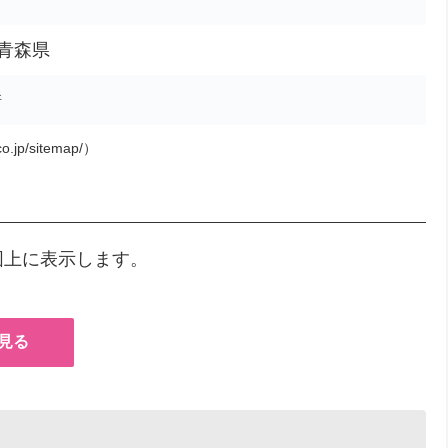
、青森県
所
o.jp/sitemap/）
図上に表示します。
見る