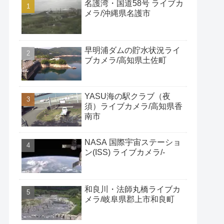
名護湾・国道58号 ライブカ
メラ/沖縄県名護市
早明浦ダムの貯水状況ライ
ブカメラ/高知県土佐町
YASU海の駅クラブ（夜
須）ライブカメラ/高知県香
南市
NASA 国際宇宙ステーショ
ン(ISS) ライブカメラ/-
和良川・法師丸橋ライブカ
メラ/岐阜県郡上市和良町