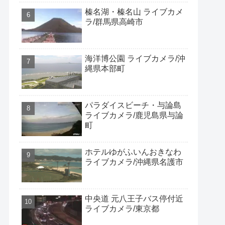
榛名湖・榛名山 ライブカメ
ラ/群馬県高崎市
海洋博公園 ライブカメラ/沖
縄県本部町
パラダイスビーチ・与論島
ライブカメラ/鹿児島県与論
町
ホテルゆがふいんおきなわ
ライブカメラ/沖縄県名護市
中央道 元八王子バス停付近
ライブカメラ/東京都