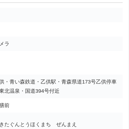
メラ
供・青い森鉄道・乙供駅・青森県道173号乙供停車
東北温泉・国道394号付近
膳前
きたぐんとうほくまち ぜんまえ