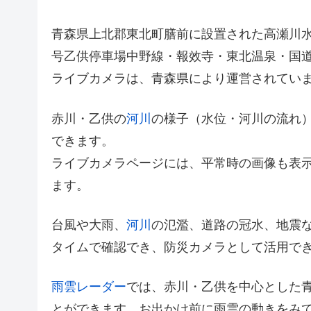
青森県上北郡東北町膳前に設置された高瀬川水
号乙供停車場中野線・報效寺・東北温泉・国道
ライブカメラは、青森県により運営されてい
赤川・乙供の
河川
の様子（水位・河川の流れ
できます。
ライブカメラページには、平常時の画像も表
ます。
台風や大雨、
河川
の氾濫、道路の冠水、地震
タイムで確認でき、防災カメラとして活用で
雨雲レーダー
では、赤川・乙供を中心とした
とができます。お出かけ前に雨雲の動きをみ