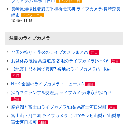
ブカメラ/兵庫県西宮市
イベント9日目
長崎原爆犠牲者慰霊平和祈念式典 ライブカメラ/長崎県長
崎市
イベント当日
10:40〜11:45
注目のライブカメラ
全国の祭り・花火のライブカメラまとめ
注目
お盆休み混雑 高速道路 各地のライブカメラ(NHK)/-
注目
【地震】熊本県で震度7 各地のライブカメラ(NHK)/-
注目
NHK 全国のライブカメラ・ニュース/-
注目
渋谷スクランブル交差点 ライブカメラ/東京都渋谷区
注目
精進湖と富士山ライブカメラ/山梨県富士河口湖町
注目
富士山・河口湖 ライブカメラ（UTYテレビ山梨）/山梨県
富士河口湖町
注目