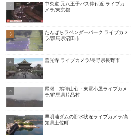
中央道 元八王子バス停付近 ライブカ
メラ/東京都
たんばらラベンダーパーク ライブカメ
ラ/群馬県沼田市
善光寺 ライブカメラ/長野県長野市
尾瀬 鳩待山荘・東電小屋ライブカメ
ラ/群馬県片品村
早明浦ダムの貯水状況ライブカメラ/高
知県土佐町