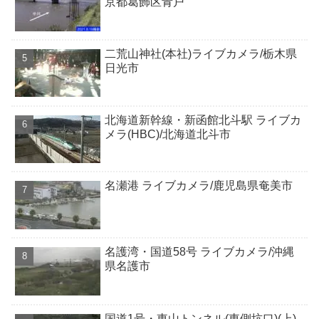
京都葛飾区青戸
二荒山神社(本社)ライブカメラ/栃木県
日光市
北海道新幹線・新函館北斗駅 ライブカ
メラ(HBC)/北海道北斗市
名瀬港 ライブカメラ/鹿児島県奄美市
名護湾・国道58号 ライブカメラ/沖縄
県名護市
国道1号・東山トンネル(東側坑口)(上)