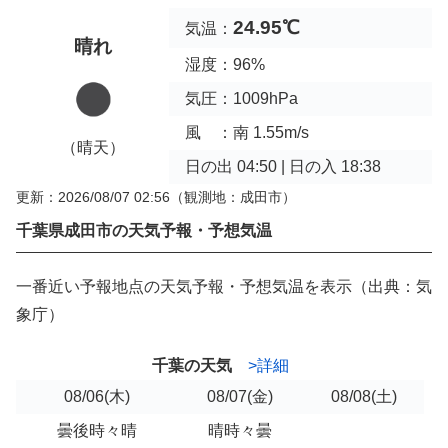
24.95℃
気温：
晴れ
湿度：96%
気圧：1009hPa
風 ：南 1.55m/s
（晴天）
日の出 04:50 | 日の入 18:38
更新：2026/08/07 02:56
（観測地：成田市）
千葉県成田市の天気予報・予想気温
一番近い予報地点の天気予報・予想気温を表示（出典：気
象庁）
千葉の天気
>詳細
08/06
(木)
08/07
(金)
08/08
(土)
曇後時々晴
晴時々曇