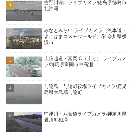
吉野川河口ライブカメラ/徳島県徳島市
北沖洲
みなとみらい ライブカメラ（汽車道・
よこはまコスモワールド）/神奈川県横
浜市
上信越道・富岡IC（上り） ライブカメ
ラ/群馬県富岡市中高瀬
与論島 与論町役場ライブカメラ/鹿児
島県大島郡与論町
中津川・八菅橋ライブカメラ/神奈川県
愛川町棚澤