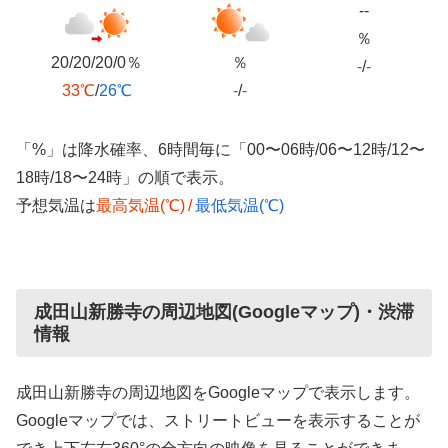
--
％
20/20/20/0％
％
-
/
-
33℃
/
26℃
-
/
-
「%」は降水確率、6時間毎に「00〜06時/06〜12時/12〜
18時/18〜24時」の順で表示。
予想気温は
最高気温(℃)
/
最低気温(℃)
成田山新勝寺の周辺地図(Googleマップ)・渋滞
情報
成田山新勝寺の周辺地図をGoogleマップで表示します。
Googleマップでは、ストリートビューを表示することが