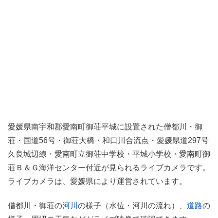
愛媛県南宇和郡愛南町御荘平城に設置された僧都川・御
荘・国道56号・御荘大橋・和口川合流点・愛媛県道297号
久良城辺線・愛南町立御荘中学校・平城小学校・愛南町御
荘Ｂ＆Ｇ海洋センター付近が見られるライブカメラです。
ライブカメラは、愛媛県により運営されています。
僧都川・御荘の
河川
の様子（水位・河川の流れ）、
道路
の