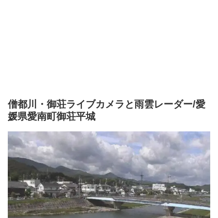
僧都川・御荘ライブカメラと雨雲レーダー/愛
媛県愛南町御荘平城