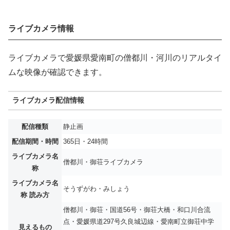
ライブカメラ情報
ライブカメラで愛媛県愛南町の僧都川・河川のリアルタイ
ムな映像が確認できます。
ライブカメラ配信情報
配信種類
静止画
配信期間・時間
365日・24時間
ライブカメラ名
僧都川・御荘ライブカメラ
称
ライブカメラ名
そうずがわ・みしょう
称 読み方
僧都川・御荘・国道56号・御荘大橋・和口川合流
点・愛媛県道297号久良城辺線・愛南町立御荘中学
見えるもの