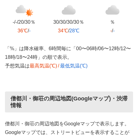
-/-/20/30％
30/30/30/30％
％
36℃
/
-
34℃
/
28℃
-
/
-
「%」は降水確率、6時間毎に「00〜06時/06〜12時/12〜
18時/18〜24時」の順で表示。
予想気温は
最高気温(℃)
/
最低気温(℃)
僧都川・御荘の周辺地図(Googleマップ)・渋滞
情報
僧都川・御荘の周辺地図をGoogleマップで表示します。
Googleマップでは、ストリートビューを表示することが