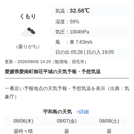
32.58℃
気温：
くもり
湿度：59%
気圧：1004hPa
風 ：東 7.63m/s
（曇りがち）
日の出 05:26 | 日の入 19:05
更新：2026/08/06 14:29
（観測地：宿毛市）
愛媛県愛南町御荘平城の天気予報・予想気温
一番近い予報地点の天気予報・予想気温を表示（出典：気
象庁）
宇和島の天気
>詳細
08/06
(木)
08/07
(金)
08/08
(土)
曇時々晴
曇
曇