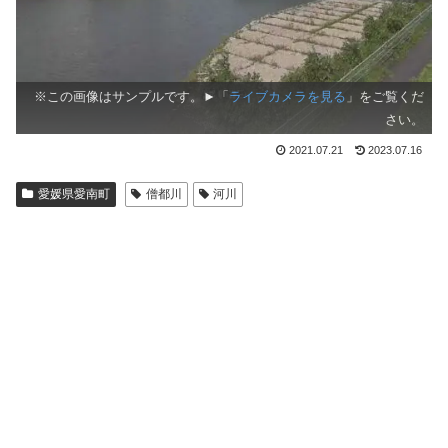
※この画像はサンプルです。►「
ライブカメラを見る
」をご覧くだ
さい。
2021.07.21
2023.07.16
愛媛県愛南町
僧都川
河川