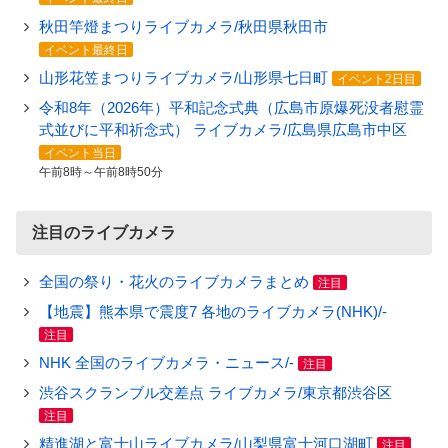
秋田竿燈まつりライブカメラ/秋田県秋田市
イベント最終日
山形花笠まつりライブカメラ/山形県七日町
イベント2日目
令和8年（2026年）平和記念式典（広島市原爆死没者慰霊
式並びに平和祈念式） ライブカメラ/広島県広島市中区
イベント当日
午前8時～午前8時50分
注目のライブカメラ
全国の祭り・花火のライブカメラまとめ
注目
【地震】熊本県で震度7 各地のライブカメラ(NHK)/-
注目
NHK 全国のライブカメラ・ニュース/-
注目
渋谷スクランブル交差点 ライブカメラ/東京都渋谷区
注目
精進湖と富士山ライブカメラ/山梨県富士河口湖町
注目