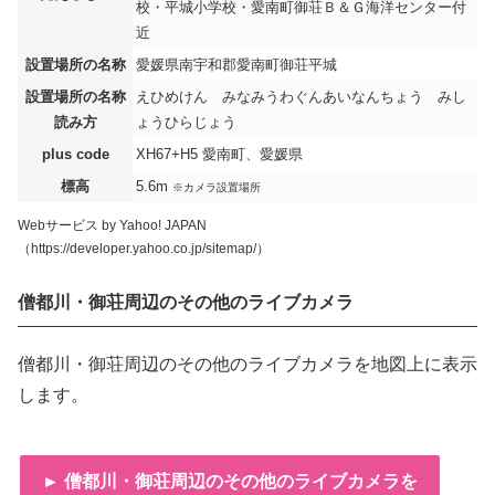
校・平城小学校・愛南町御荘Ｂ＆Ｇ海洋センター付
近
設置場所の名称
愛媛県南宇和郡愛南町御荘平城
設置場所の名称
えひめけん みなみうわぐんあいなんちょう みし
読み方
ょうひらじょう
plus code
XH67+H5 愛南町、愛媛県
標高
5.6m
※カメラ設置場所
Webサービス by Yahoo! JAPAN
（https://developer.yahoo.co.jp/sitemap/）
僧都川・御荘周辺のその他のライブカメラ
僧都川・御荘周辺のその他のライブカメラを地図上に表示
します。
► 僧都川・御荘周辺のその他のライブカメラを