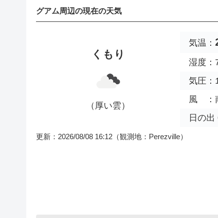
グアム周辺の現在の天気
気温：
くもり
湿度：7
気圧：1
風 ：南
（厚い雲）
日の出 0
更新：2026/08/08 16:12
（観測地：Perezville）