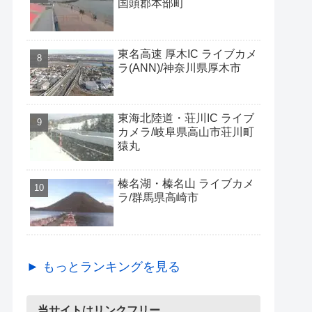
国頭郡本部町
東名高速 厚木IC ライブカメ
ラ(ANN)/神奈川県厚木市
東海北陸道・荘川IC ライブ
カメラ/岐阜県高山市荘川町
猿丸
榛名湖・榛名山 ライブカメ
ラ/群馬県高崎市
► もっとランキングを見る
当サイトはリンクフリー