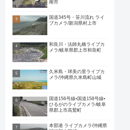
南市
国道345号・笹川流れ ライ
ブカメラ/新潟県村上市
和良川・法師丸橋ライブカ
メラ/岐阜県郡上市和良町
久米島・球美の里ライブカ
メラ/沖縄県久米島町山城
国道156号線•国道158号線•
ひるがのライブカメラ/岐阜
県郡上市高鷲町
本部港 ライブカメラ/沖縄県