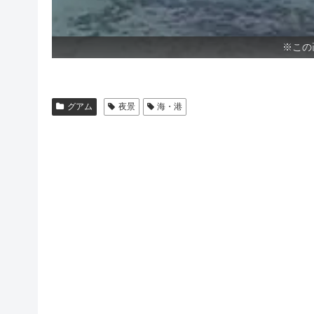
※この
グアム
夜景
海・港