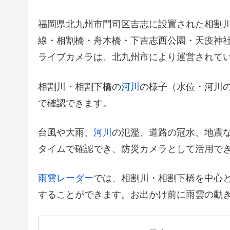
福岡県北九州市門司区吉志に設置された相割川
線・相割橋・舟木橋・下吉志西公園・天疫神
ライブカメラは、北九州市により運営されて
相割川・相割下橋の
河川
の様子（水位・河川
で確認できます。
台風や大雨、
河川
の氾濫、道路の冠水、地震
タイムで確認でき、防災カメラとして活用で
雨雲レーダー
では、相割川・相割下橋を中心
することができます。お出かけ前に雨雲の動