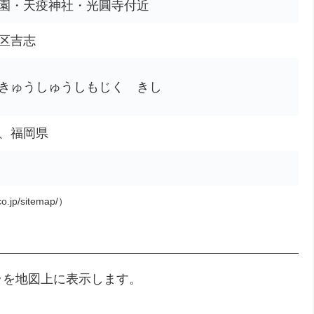
園・天疫神社・光圓寺付近
区吉志
きゅうしゅうしもじく きし
市、福岡県
o.jp/sitemap/）
ラを地図上に表示します。