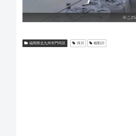
※この
福岡県北九州市門司区
河川
相割川