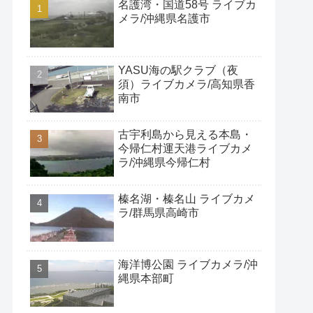
名護湾・国道58号 ライブカ
メラ/沖縄県名護市
YASU海の駅クラブ（夜
須）ライブカメラ/高知県香
南市
古宇利島から見える本島・
今帰仁村運天港ライブカメ
ラ/沖縄県今帰仁村
榛名湖・榛名山 ライブカメ
ラ/群馬県高崎市
海洋博公園 ライブカメラ/沖
縄県本部町