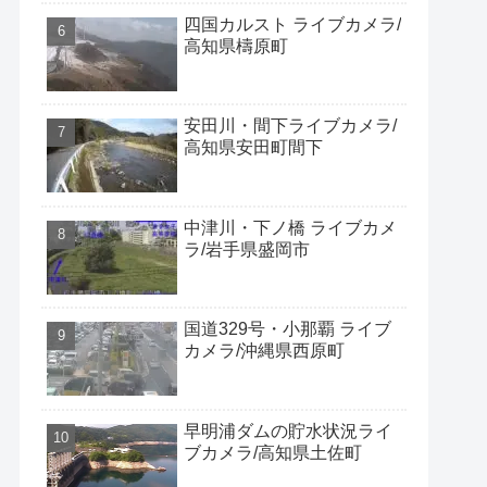
四国カルスト ライブカメラ/
高知県檮原町
安田川・間下ライブカメラ/
高知県安田町間下
中津川・下ノ橋 ライブカメ
ラ/岩手県盛岡市
国道329号・小那覇 ライブ
カメラ/沖縄県西原町
早明浦ダムの貯水状況ライ
ブカメラ/高知県土佐町