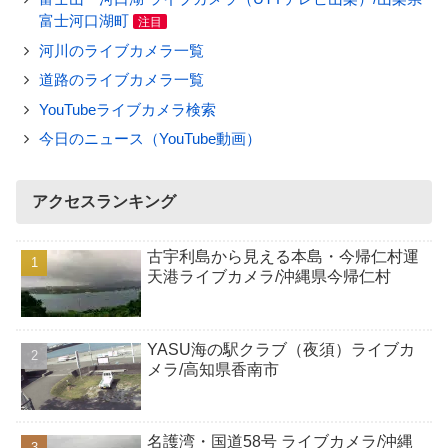
富士河口湖町
注目
河川のライブカメラ一覧
道路のライブカメラ一覧
YouTubeライブカメラ検索
今日のニュース（YouTube動画）
アクセスランキング
古宇利島から見える本島・今帰仁村運
天港ライブカメラ/沖縄県今帰仁村
YASU海の駅クラブ（夜須）ライブカ
メラ/高知県香南市
名護湾・国道58号 ライブカメラ/沖縄