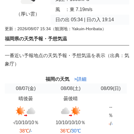
風 ：東 7.19m/s
（厚い雲）
日の出 05:34 | 日の入 19:14
更新：2026/08/07 15:34
（観測地：Yakuin-Horibata）
福岡県の天気予報・予想気温
一番近い予報地点の天気予報・予想気温を表示（出典：気
象庁）
福岡の天気
>詳細
08/07
(金)
08/08
(土)
08/09
(日)
晴後曇
曇後晴
--
％
-/10/10/10％
10/10/10/10％
-
/
-
38℃
/
-
36℃
/
30℃