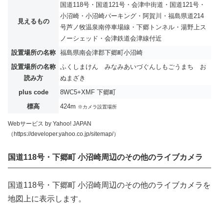
国道118号・国道121号・会津中街道・国道121号・
小沼崎・小沼崎パーキング・阿賀川・福島県道214
見えるもの
号芦ノ牧温泉南停車場線・下郷トンネル・湯野上ス
ノーシェッド・会津鉄道会津線付近
設置場所の名称
福島県南会津郡下郷町小沼崎
設置場所の名称
ふくしまけん みなみあいづぐんしもごうまち お
読み方
ぬまざき
plus code
8WC5+XMF 下郷町
標高
424m
※カメラ設置場所
Webサービス by Yahoo! JAPAN
（https://developer.yahoo.co.jp/sitemap/）
国道118号・下郷町 小沼崎周辺のその他のライブカメラ
国道118号・下郷町 小沼崎周辺のその他のライブカメラを
地図上に表示します。