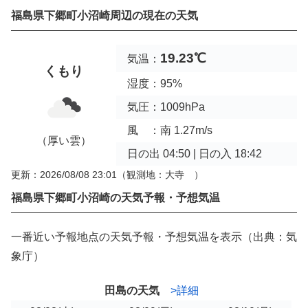
福島県下郷町小沼崎周辺の現在の天気
19.23℃
気温：
くもり
湿度：95%
気圧：1009hPa
風 ：南 1.27m/s
（厚い雲）
日の出 04:50 | 日の入 18:42
更新：2026/08/08 23:01
（観測地：大寺 ）
福島県下郷町小沼崎の天気予報・予想気温
一番近い予報地点の天気予報・予想気温を表示（出典：気
象庁）
田島の天気
>詳細