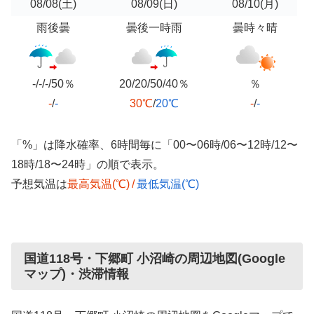
08/08
(土)
08/09
(日)
08/10
(月)
雨後曇
曇後一時雨
曇時々晴
-/-/-/50％
20/20/50/40％
％
-
/
-
30℃
/
20℃
-
/
-
「%」は降水確率、6時間毎に「00〜06時/06〜12時/12〜
18時/18〜24時」の順で表示。
予想気温は
最高気温(℃)
/
最低気温(℃)
国道118号・下郷町 小沼崎の周辺地図(Google
マップ)・渋滞情報