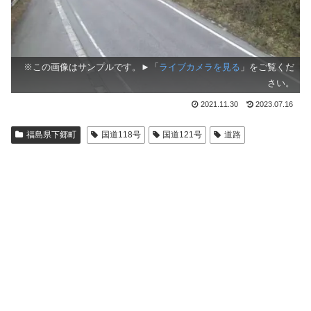
※この画像はサンプルです。►「
ライブカメラを見る
」をご覧くだ
さい。
2021.11.30
2023.07.16
福島県下郷町
国道118号
国道121号
道路