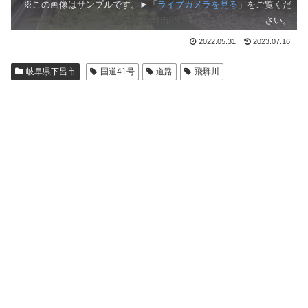
※この画像はサンプルです。►「
ライブカメラを見る
」をご覧くだ
さい。
2022.05.31
2023.07.16
岐阜県下呂市
国道41号
道路
飛騨川