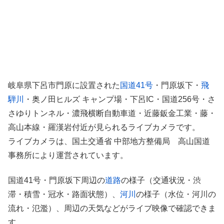
岐阜県下呂市門原に設置された
国道41号
・門原坂下・
飛
騨川
・奥ノ田ヒルズ キャンプ場・下呂IC・国道256号・さ
さゆりトンネル・濃飛横断自動車道・近藤鈑金工業・藤・
高山本線・羅漢岩付近が見られるライブカメラです。
ライブカメラは、国土交通省 中部地方整備局 高山国道
事務所により運営されています。
国道41号・門原坂下周辺の
道路
の様子（交通状況・渋
滞・積雪・冠水・路面状態）、
河川
の様子（水位・河川の
流れ・氾濫）、周辺の天気などがライブ映像で確認できま
す。