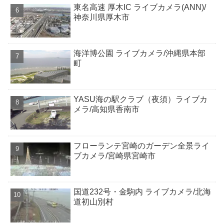
東名高速 厚木IC ライブカメラ(ANN)/
神奈川県厚木市
海洋博公園 ライブカメラ/沖縄県本部
町
YASU海の駅クラブ（夜須）ライブカ
メラ/高知県香南市
フローランテ宮崎のガーデン全景ライ
ブカメラ/宮崎県宮崎市
国道232号・金駒内 ライブカメラ/北海
道初山別村