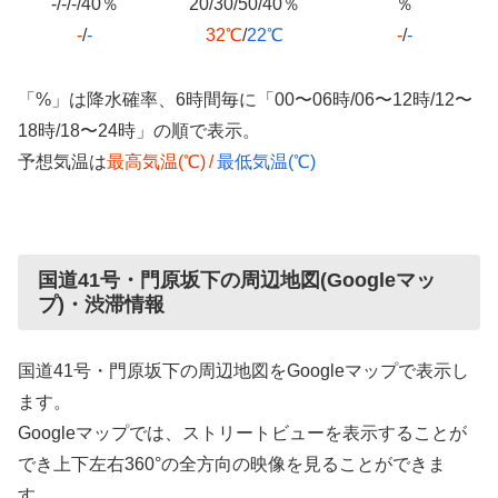
-/-/-/40％
20/30/50/40％
％
-
/
-
32℃
/
22℃
-
/
-
「%」は降水確率、6時間毎に「00〜06時/06〜12時/12〜
18時/18〜24時」の順で表示。
予想気温は
最高気温(℃)
/
最低気温(℃)
国道41号・門原坂下の周辺地図(Googleマッ
プ)・渋滞情報
国道41号・門原坂下の周辺地図をGoogleマップで表示し
ます。
Googleマップでは、ストリートビューを表示することが
でき上下左右360°の全方向の映像を見ることができま
す。