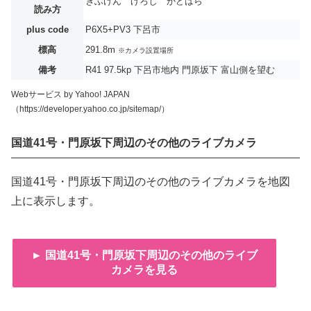
ぎふけん げろし かどはら
読み方
plus code
P6X5+PV3 下呂市
標高
291.8m
※カメラ設置場所
備考
R41 97.5kp 下呂市地内 門原坂下 富山側を望む
Webサービス by Yahoo! JAPAN
（https://developer.yahoo.co.jp/sitemap/）
国道41号・門原坂下周辺のその他のライブカメラ
国道41号・門原坂下周辺のその他のライブカメラを地図
上に表示します。
► 国道41号・門原坂下周辺のその他のライブ
カメラを見る