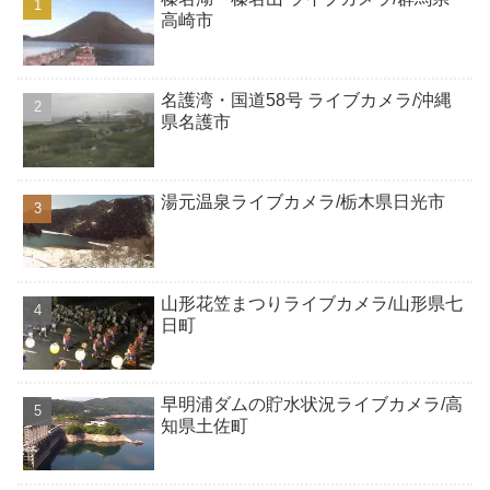
高崎市
名護湾・国道58号 ライブカメラ/沖縄
県名護市
湯元温泉ライブカメラ/栃木県日光市
山形花笠まつりライブカメラ/山形県七
日町
早明浦ダムの貯水状況ライブカメラ/高
知県土佐町