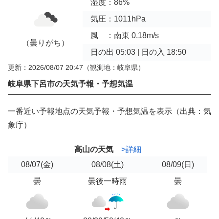
湿度：86%
気圧：1011hPa
風 ：南東 0.18m/s
（曇りがち）
日の出 05:03 | 日の入 18:50
更新：2026/08/07 20:47
（観測地：岐阜県）
岐阜県下呂市の天気予報・予想気温
一番近い予報地点の天気予報・予想気温を表示（出典：気
象庁）
高山の天気
>詳細
08/07
(金)
08/08
(土)
08/09
(日)
曇
曇後一時雨
曇