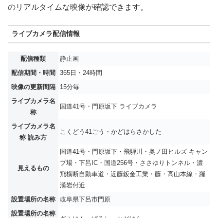
のリアルタイムな映像が確認できます。
ライブカメラ配信情報
配信種類
静止画
配信期間・時間
365日・24時間
映像の更新間隔
15分毎
ライブカメラ名
国道41号・門原坂下 ライブカメラ
称
ライブカメラ名
こくどう41ごう・かどはらさかした
称 読み方
国道41号・門原坂下・飛騨川・奥ノ田ヒルズ キャン
プ場・下呂IC・国道256号・ささゆりトンネル・濃
見えるもの
飛横断自動車道・近藤鈑金工業・藤・高山本線・羅
漢岩付近
設置場所の名称
岐阜県下呂市門原
設置場所の名称