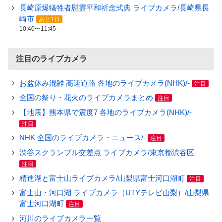
長崎原爆犠牲者慰霊平和祈念式典 ライブカメラ/長崎県長
崎市
あと1日
10:40〜11:45
注目のライブカメラ
お盆休み混雑 高速道路 各地のライブカメラ(NHK)/-
注目
全国の祭り・花火のライブカメラまとめ
注目
【地震】熊本県で震度7 各地のライブカメラ(NHK)/-
注目
NHK 全国のライブカメラ・ニュース/-
注目
渋谷スクランブル交差点 ライブカメラ/東京都渋谷区
注目
精進湖と富士山ライブカメラ/山梨県富士河口湖町
注目
富士山・河口湖 ライブカメラ（UTYテレビ山梨）/山梨県
富士河口湖町
注目
河川のライブカメラ一覧