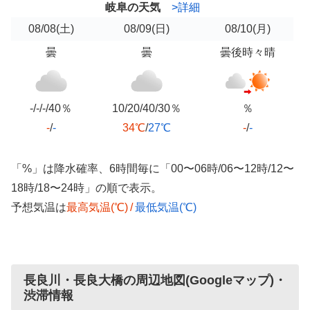
岐阜の天気
>詳細
08/08
(土)
08/09
(日)
08/10
(月)
曇
曇
曇後時々晴
-/-/-/40％
10/20/40/30％
％
-
/
-
34℃
/
27℃
-
/
-
「%」は降水確率、6時間毎に「00〜06時/06〜12時/12〜
18時/18〜24時」の順で表示。
予想気温は
最高気温(℃)
/
最低気温(℃)
長良川・長良大橋の周辺地図(Googleマップ)・
渋滞情報