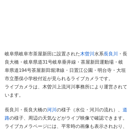
岐阜県岐阜市茶屋新田に設置された
木曽川
水系
長良川
・長
良大橋・岐阜県道31号岐阜垂井線・茶屋新田運動場・岐
阜県道194号茶屋新田堀津線・日置江公園・明台寺・大垣
市立墨俣小学校付近が見られるライブカメラです。
ライブカメラは、木曽川上流河川事務所により運営されて
います。
長良川・長良大橋の
河川
の様子（水位・河川の流れ）、
道
路
の様子、周辺の天気などがライブ映像で確認できます。
ライブカメラページには、平常時の画像も表示されおり、