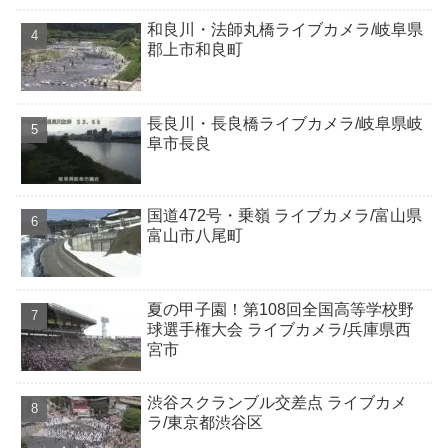
和良川・法師丸橋ライブカメラ/岐阜県
郡上市和良町
長良川・長良橋ライブカメラ/岐阜県岐
阜市長良
国道472号・乗嶺 ライブカメラ/富山県
富山市八尾町
夏の甲子園！第108回全国高等学校野
球選手権大会 ライブカメラ/兵庫県西
宮市
渋谷スクランブル交差点 ライブカメ
ラ/東京都渋谷区