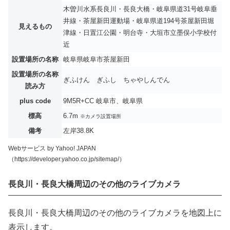
木曽川水系長良川・長良大橋・岐阜県道31号岐阜垂
井線・茶屋新田運動場・岐阜県道194号茶屋新田堀
見えるもの
津線・日置江公園・明台寺・大垣市立墨俣小学校付
近
設置場所の名称
岐阜県岐阜市茶屋新田
設置場所の名称
ぎふけん ぎふし ちゃやしんでん
読み方
plus code
9M5R+CC 岐阜市、岐阜県
標高
6.7m
※カメラ設置場所
備考
左岸38.8K
Webサービス by Yahoo! JAPAN
（https://developer.yahoo.co.jp/sitemap/）
長良川・長良大橋周辺のその他のライブカメラ
長良川・長良大橋周辺のその他のライブカメラを地図上に
表示します。