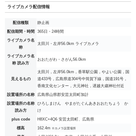
ライブカメラ配信情報
配信種類
静止画
配信期間・時間
365日・24時間
ライブカメラ名
太田川・左岸56.0km ライブカメラ
称
ライブカメラ名
おおたがわ・さがん56.0km
称 読み方
太田川，左岸56.0km，香草駅公園，やよい公園，国
見えるもの
道433号，広島県道304号中筒賀下線，国道191号，
香南文化センター，大元神社，遅越大歳神社付近
設置場所の名称
広島県山県郡安芸太田町加計
設置場所の名称
ひろしまけん やまがたぐんあきおおたちょう か
読み方
け
plus code
H8XC+4Q6 安芸太田町、広島県
標高
162.4m
※カメラ設置場所