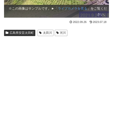
※この画像はサンプルです。►「
ライブカメラを見る
」をご覧くだ
さい。
2022.09.26
2023.07.18
広島県安芸太田町
太田川
河川