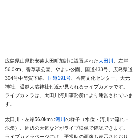
広島県山県郡安芸太田町加計に設置された
太田川
、左岸
56.0km、香草駅公園、やよい公園、国道433号、広島県道
304号中筒賀下線、
国道191号
、香南文化センター、大元
神社、遅越大歳神社付近が見られるライブカメラです。
ライブカメラは、太田川河川事務所により運営されていま
す。
太田川・左岸56.0kmの
河川
の様子（水位・河川の流れ・
氾濫）、周辺の天気などがライブ映像で確認できます。
ライブカメラページには、平常時の画像も表示されおり、