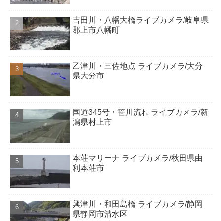
吉田川・八幡大橋ライブカメラ/岐阜県
郡上市八幡町
乙津川・三佐地点 ライブカメラ/大分
県大分市
国道345号・笹川流れ ライブカメラ/新
潟県村上市
本荘マリーナ ライブカメラ/秋田県由
利本荘市
興津川・和田島橋 ライブカメラ/静岡
県静岡市清水区