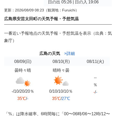
日の出 05:26 | 日の入 19:06
更新：2026/08/09 08:23
（観測地：Furuichi）
広島県安芸太田町の天気予報・予想気温
一番近い予報地点の天気予報・予想気温を表示（出典：気
象庁）
広島の天気
>詳細
08/09
(日)
08/10
(月)
08/11
(火)
曇時々晴
晴時々曇
--
％
-/10/20/20％
0/10/10/10％
-
/
-
35℃
/
-
35℃
/
27℃
「%」は降水確率、6時間毎に「00〜06時/06〜12時/12〜