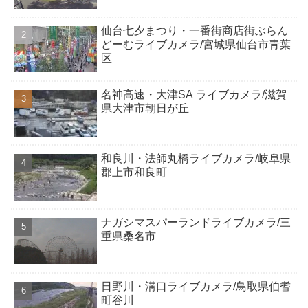
仙台七夕まつり・一番街商店街ぶらん
どーむライブカメラ/宮城県仙台市青葉
区
名神高速・大津SA ライブカメラ/滋賀
県大津市朝日が丘
和良川・法師丸橋ライブカメラ/岐阜県
郡上市和良町
ナガシマスパーランドライブカメラ/三
重県桑名市
日野川・溝口ライブカメラ/鳥取県伯耆
町谷川