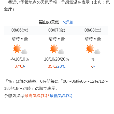
一番近い予報地点の天気予報・予想気温を表示（出典：気
象庁）
福山の天気
>詳細
08/06
(木)
08/07
(金)
08/08
(土)
晴時々曇
晴時々曇
晴時々曇
-/-/10/10％
10/10/20/20％
％
37℃
/
-
35℃
/
28℃
-
/
-
「%」は降水確率、6時間毎に「00〜06時/06〜12時/12〜
18時/18〜24時」の順で表示。
予想気温は
最高気温(℃)
/
最低気温(℃)