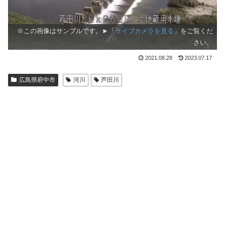
※この画像はサンプルです。►「
ライブカメラを見る
」をご覧くだ
さい。
2021.08.28
2023.07.17
広島県府中市
河川
芦田川