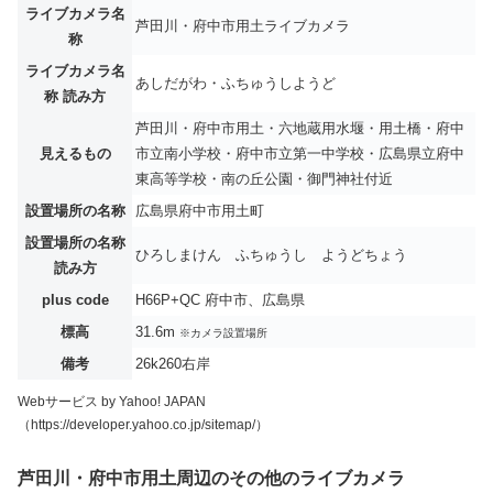
ライブカメラ名
芦田川・府中市用土ライブカメラ
称
ライブカメラ名
あしだがわ・ふちゅうしようど
称 読み方
芦田川・府中市用土・六地蔵用水堰・用土橋・府中
見えるもの
市立南小学校・府中市立第一中学校・広島県立府中
東高等学校・南の丘公園・御門神社付近
設置場所の名称
広島県府中市用土町
設置場所の名称
ひろしまけん ふちゅうし ようどちょう
読み方
plus code
H66P+QC 府中市、広島県
標高
31.6m
※カメラ設置場所
備考
26k260右岸
Webサービス by Yahoo! JAPAN
（https://developer.yahoo.co.jp/sitemap/）
芦田川・府中市用土周辺のその他のライブカメラ