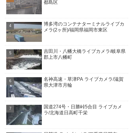
都島区
博多湾のコンテナターミナルライブカ
メラ(2ヶ所)/福岡県福岡市東区
吉田川・八幡大橋ライブカメラ/岐阜県
郡上市八幡町
名神高速・草津PA ライブカメラ/滋賀
県大津市月輪
国道274号・日勝峠5合目 ライブカメ
ラ/北海道日高町千栄