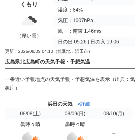
くもり
湿度：84%
気圧：1007hPa
風 ：南東 1.46m/s
（厚い雲）
日の出 05:26 | 日の入 19:06
更新：2026/08/09 04:10
（観測地：浜田市）
広島県北広島町の天気予報・予想気温
一番近い予報地点の天気予報・予想気温を表示（出典：気
象庁）
浜田の天気
>詳細
08/08
(土)
08/09
(日)
08/10
(月)
曇時々晴
曇時々晴
--