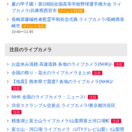
夏の甲子園！第108回全国高等学校野球選手権大会 ライ
ブカメラ/兵庫県西宮市
イベント9日目
長崎原爆犠牲者慰霊平和祈念式典 ライブカメラ/長崎県長
崎市
イベント当日
10:40〜11:45
注目のライブカメラ
お盆休み混雑 高速道路 各地のライブカメラ(NHK)/-
注目
全国の祭り・花火のライブカメラまとめ
注目
【地震】熊本県で震度7 各地のライブカメラ(NHK)/-
注目
NHK 全国のライブカメラ・ニュース/-
注目
渋谷スクランブル交差点 ライブカメラ/東京都渋谷区
注目
精進湖と富士山ライブカメラ/山梨県富士河口湖町
注目
富士山・河口湖 ライブカメラ（UTYテレビ山梨）/山梨県