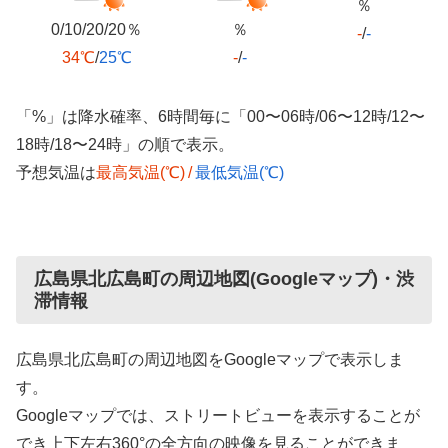
％
0/10/20/20％
％
-
/
-
34℃
/
25℃
-
/
-
「%」は降水確率、6時間毎に「00〜06時/06〜12時/12〜
18時/18〜24時」の順で表示。
予想気温は
最高気温(℃)
/
最低気温(℃)
広島県北広島町の周辺地図(Googleマップ)・渋
滞情報
広島県北広島町の周辺地図をGoogleマップで表示しま
す。
Googleマップでは、ストリートビューを表示することが
でき上下左右360°の全方向の映像を見ることができま