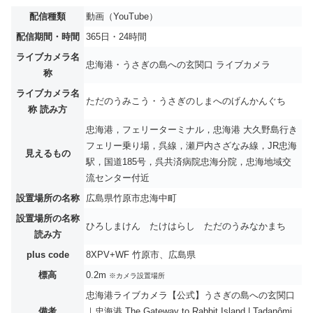
配信種類
動画（YouTube）
配信期間・時間
365日・24時間
ライブカメラ名
忠海港・うさぎの島への玄関口 ライブカメラ
称
ライブカメラ名
ただのうみこう・うさぎのしまへのげんかんぐち
称 読み方
忠海港，フェリーターミナル，忠海港 大久野島行き
フェリー乗り場，呉線，瀬戸内さざなみ線，JR忠海
見えるもの
駅，国道185号，呉共済病院忠海分院，忠海地域交
流センター付近
設置場所の名称
広島県竹原市忠海中町
設置場所の名称
ひろしまけん たけはらし ただのうみなかまち
読み方
plus code
8XPV+WF 竹原市、広島県
標高
0.2m
※カメラ設置場所
忠海港ライブカメラ【公式】うさぎの島への玄関口
備考
｜忠海港 The Gateway to Rabbit Island | Tadanômi