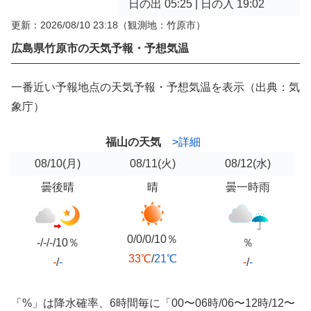
日の出 05:25 | 日の入 19:02
更新：2026/08/10 23:18
（観測地：竹原市）
広島県竹原市の天気予報・予想気温
一番近い予報地点の天気予報・予想気温を表示（出典：気
象庁）
福山の天気
>詳細
08/10
(月)
08/11
(火)
08/12
(水)
曇後晴
晴
曇一時雨
0/0/0/10％
-/-/-/10％
％
33℃
/
21℃
-
/
-
-
/
-
「%」は降水確率、6時間毎に「00〜06時/06〜12時/12〜