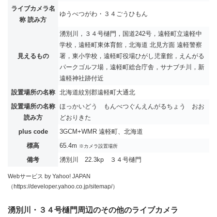
ライブカメラ名
ゆうべつがわ・３４ごうひもん
称 読み方
湧別川，３４号樋門，国道242号，遠軽町立遠軽中
学校，遠軽町東体育館，北海道 北見方面 遠軽警察
見えるもの
署，東小学校，遠軽町役場ひがし児童館，えんがる
パークゴルフ場，遠軽町総合庁舎，サナブチ川，新
遠軽神社跡付近
設置場所の名称
北海道紋別郡遠軽町大通北
設置場所の名称
ほっかいどう もんべつぐんえんがるちょう おお
読み方
どおりきた
plus code
3GCM+WMR 遠軽町、北海道
標高
65.4m
※カメラ設置場所
備考
湧別川 22.3kp ３４号樋門
Webサービス by Yahoo! JAPAN
（https://developer.yahoo.co.jp/sitemap/）
湧別川・３４号樋門周辺のその他のライブカメラ