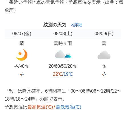
一番近い予報地点の天気予報・予想気温を表示（出典：気
象庁）
紋別の天気
>詳細
08/07
(金)
08/08
(土)
08/09
(日)
晴
曇時々雨
曇
-/-/-/0％
20/60/50/20％
％
-
/
-
22℃
/
19℃
-
/
-
「%」は降水確率、6時間毎に「00〜06時/06〜12時/12〜
18時/18〜24時」の順で表示。
予想気温は
最高気温(℃)
/
最低気温(℃)