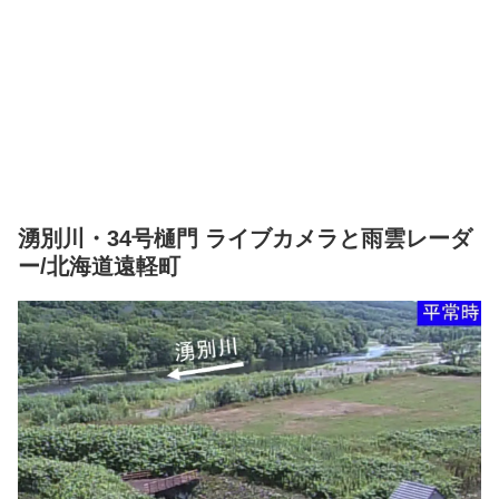
湧別川・34号樋門 ライブカメラと雨雲レーダ
ー/北海道遠軽町