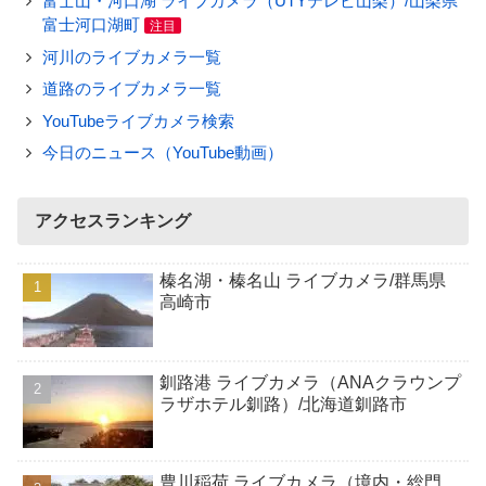
富士山・河口湖 ライブカメラ（UTYテレビ山梨）/山梨県
富士河口湖町
注目
河川のライブカメラ一覧
道路のライブカメラ一覧
YouTubeライブカメラ検索
今日のニュース（YouTube動画）
アクセスランキング
榛名湖・榛名山 ライブカメラ/群馬県
高崎市
釧路港 ライブカメラ（ANAクラウンプ
ラザホテル釧路）/北海道釧路市
豊川稲荷 ライブカメラ（境内・総門