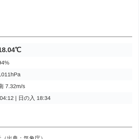
18.04℃
4%
011hPa
7.32m/s
4:12 | 日の入 18:34
示（出典：気象庁）