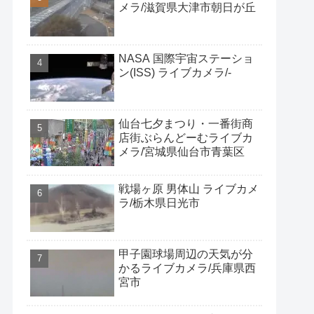
メラ/滋賀県大津市朝日が丘
NASA 国際宇宙ステーショ
ン(ISS) ライブカメラ/-
仙台七夕まつり・一番街商
店街ぶらんどーむライブカ
メラ/宮城県仙台市青葉区
戦場ヶ原 男体山 ライブカメ
ラ/栃木県日光市
甲子園球場周辺の天気が分
かるライブカメラ/兵庫県西
宮市