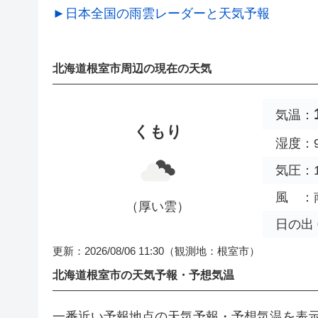
►日本全国の雨雲レーダーと天気予報
北海道根室市周辺の現在の天気
気温：
くもり
湿度：9
気圧：1
風 ：南 
（厚い雲）
日の出 0
更新：2026/08/06 11:30
（観測地：根室市）
北海道根室市の天気予報・予想気温
一番近い予報地点の天気予報・予想気温を表