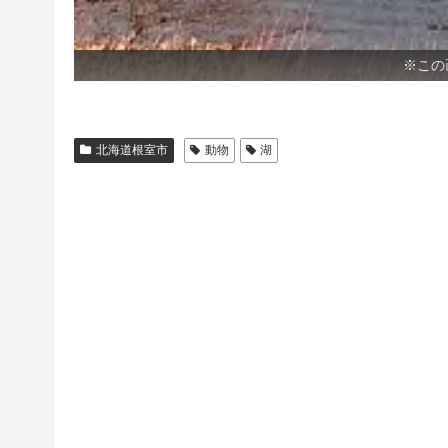
※この
北海道根室市
動物
湖