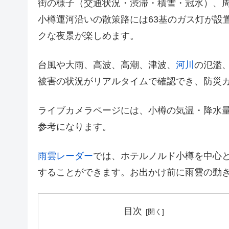
街の様子（交通状況・渋滞・積雪・冠水）、
小樽運河沿いの散策路には63基のガス灯が設
クな夜景が楽しめます。
台風や大雨、高波、高潮、津波、
河川
の氾濫
被害の状況がリアルタイムで確認でき、防災
ライブカメラページには、小樽の気温・降水
参考になります。
雨雲レーダー
では、ホテルノルド小樽を中心
することができます。お出かけ前に雨雲の動
目次