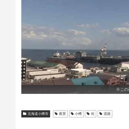
※この
北海道小樽市
夜景
小樽
街
道路