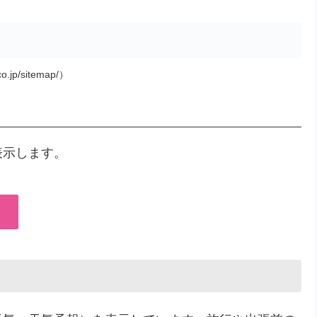
o.jp/sitemap/）
表示します。