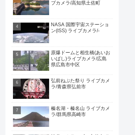
ブカメラ/高知県土佐町
NASA 国際宇宙ステーショ
ン(ISS) ライブカメラ/-
原爆ドームと相生橋(あいお
いばし)ライブカメラ/広島
県広島市中区
弘前ねぷた祭り ライブカメ
ラ/青森県弘前市
榛名湖・榛名山 ライブカメ
ラ/群馬県高崎市