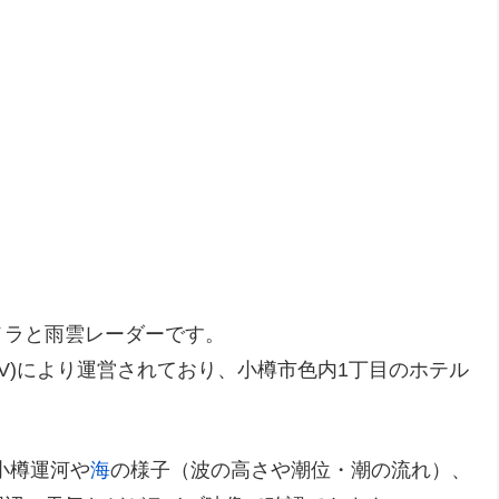
メラと雨雲レーダーです。
V)により運営されており、小樽市色内1丁目のホテル
小樽運河や
海
の様子（波の高さや潮位・潮の流れ）、