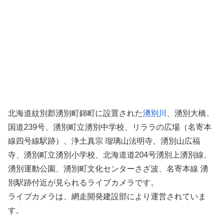
北海道紋別郡湧別町錦町に設置された
湧別川
、湧別大橋、
国道239号、湧別町立湧別中学校、リララの広場（名寄本
線四号線駅跡）、浄土真宗 瑠璃山法明寺、湧別山広福
寺、湧別町立湧別小学校、北海道道204号湧別上湧別線、
湧別運動公園、湧別町文化センターさざ波、名寄本線 湧
別駅跡付近が見られるライブカメラです。
ライブカメラは、網走開発建設部により運営されていま
す。