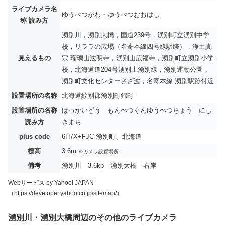
ライブカメラ名
ゆうべつがわ・ゆうべつおおはし
称 読み方
湧別川，湧別大橋，国道239号，湧別町立湧別中学
校，リララの広場（名寄本線四号線駅跡），浄土真
見えるもの
宗 瑠璃山法明寺，湧別山広福寺，湧別町立湧別小学
校，北海道道204号湧別上湧別線，湧別運動公園，
湧別町文化センターさざ波，名寄本線 湧別駅跡付近
設置場所の名称
北海道紋別郡湧別町錦町
設置場所の名称
ほっかいどう もんべつぐんゆうべつちょう にし
読み方
きまち
plus code
6H7X+FJC 湧別町、北海道
標高
3.6m
※カメラ設置場所
備考
湧別川 3.6kp 湧別大橋 右岸
Webサービス by Yahoo! JAPAN
（https://developer.yahoo.co.jp/sitemap/）
湧別川・湧別大橋周辺のその他のライブカメラ