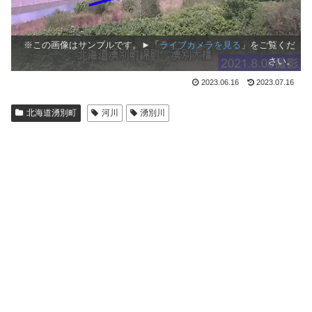
※この画像はサンプルです。►「
ライブカメラを見る
」をご覧くだ
さい。
2023.06.16
2023.07.16
北海道湧別町
河川
湧別川