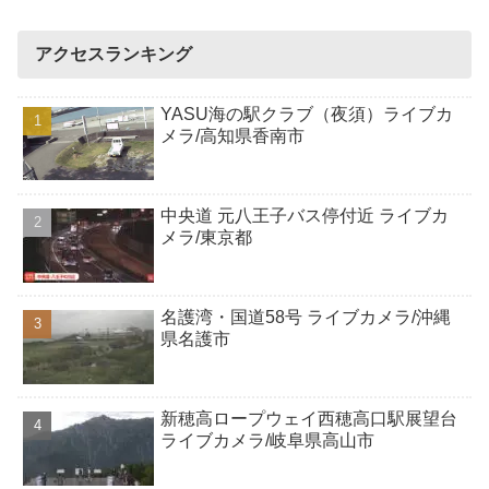
アクセスランキング
YASU海の駅クラブ（夜須）ライブカ
メラ/高知県香南市
中央道 元八王子バス停付近 ライブカ
メラ/東京都
名護湾・国道58号 ライブカメラ/沖縄
県名護市
新穂高ロープウェイ西穂高口駅展望台
ライブカメラ/岐阜県高山市