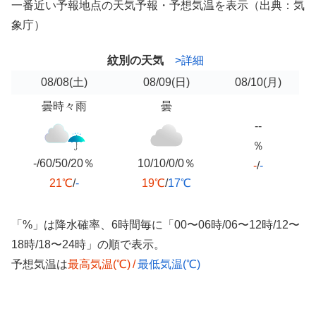
一番近い予報地点の天気予報・予想気温を表示（出典：気
象庁）
紋別の天気
>詳細
08/08
(土)
08/09
(日)
08/10
(月)
曇時々雨
曇
--
％
-/60/50/20％
10/10/0/0％
-
/
-
21℃
/
-
19℃
/
17℃
「%」は降水確率、6時間毎に「00〜06時/06〜12時/12〜
18時/18〜24時」の順で表示。
予想気温は
最高気温(℃)
/
最低気温(℃)