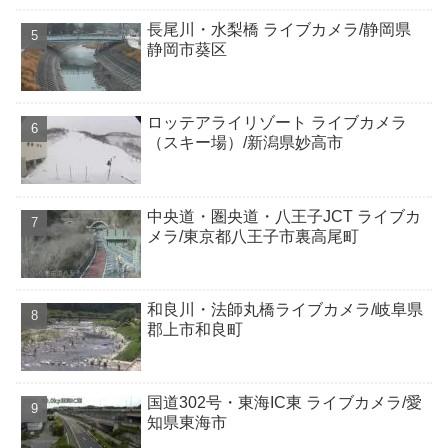
長尾川・水梨橋 ライブカメラ/静岡県
静岡市葵区
ロッテアライリゾート ライブカメラ
（スキー場）/新潟県妙高市
中央道・圏央道・八王子JCT ライブカ
メラ/東京都八王子市裏高尾町
和良川・法師丸橋ライブカメラ/岐阜県
郡上市和良町
国道302号・東海IC東 ライブカメラ/愛
知県東海市