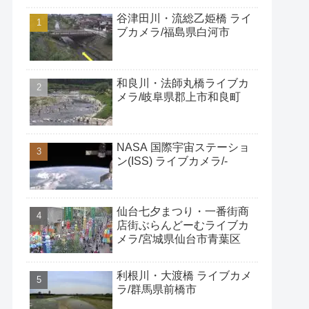
谷津田川・流総乙姫橋 ライ
ブカメラ/福島県白河市
和良川・法師丸橋ライブカ
メラ/岐阜県郡上市和良町
NASA 国際宇宙ステーショ
ン(ISS) ライブカメラ/-
仙台七夕まつり・一番街商
店街ぶらんどーむライブカ
メラ/宮城県仙台市青葉区
利根川・大渡橋 ライブカメ
ラ/群馬県前橋市