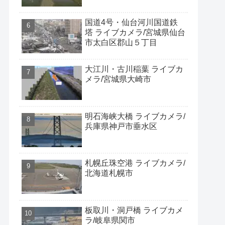
国道4号・仙台河川国道鉄
塔 ライブカメラ/宮城県仙台
市太白区郡山５丁目
大江川・古川稲葉 ライブカ
メラ/宮城県大崎市
明石海峡大橋 ライブカメラ/
兵庫県神戸市垂水区
札幌丘珠空港 ライブカメラ/
北海道札幌市
板取川・洞戸橋 ライブカメ
ラ/岐阜県関市