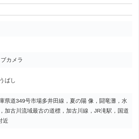
イブカメラ
うばし
庫県道349号市場多井田線，夏の陽 像，闘竜灘，水
，加古川流域最古の道標，加古川線，JR滝駅，国道
付近