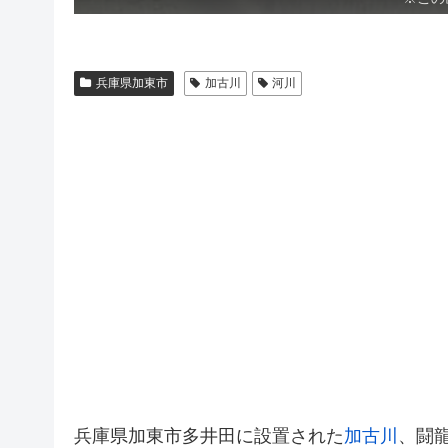
兵庫県加東市
加古川
河川
兵庫県加東市多井田に設置された
加古川
、闘