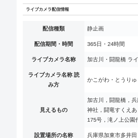
ライブカメラ配信情報
配信種類
静止画
配信期間・時間
365日・24時間
ライブカメラ名称
加古川・闘龍橋 ラ
ライブカメラ名称 読
かこがわ・とうりゅ
み方
加古川，闘龍橋，兵
見えるもの
神社，闘竜すくえあ
175号，滝ノ上公園
設置場所の名称
兵庫県加東市多井田