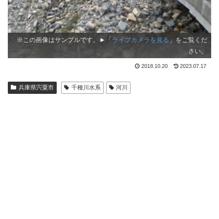
※この画像はサンプルです。►「
ライブカメラを見る
」をご覧くだ
さい。
2018.10.20
2023.07.17
兵庫県宍粟市
千種川水系
河川