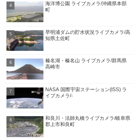
海洋博公園 ライブカメラ/沖縄県本部
町
早明浦ダムの貯水状況ライブカメラ/高
知県土佐町
榛名湖・榛名山 ライブカメラ/群馬県
高崎市
NASA 国際宇宙ステーション(ISS) ラ
イブカメラ/-
和良川・法師丸橋ライブカメラ/岐阜県
郡上市和良町