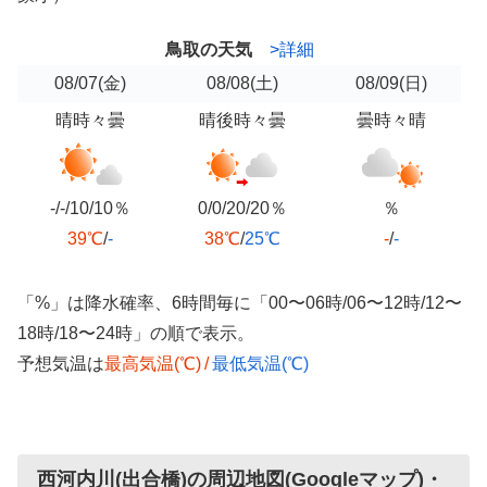
鳥取の天気
>詳細
08/07
(金)
08/08
(土)
08/09
(日)
晴時々曇
晴後時々曇
曇時々晴
-/-/10/10％
0/0/20/20％
％
39℃
/
-
38℃
/
25℃
-
/
-
「%」は降水確率、6時間毎に「00〜06時/06〜12時/12〜
18時/18〜24時」の順で表示。
予想気温は
最高気温(℃)
/
最低気温(℃)
西河内川(出合橋)の周辺地図(Googleマップ)・