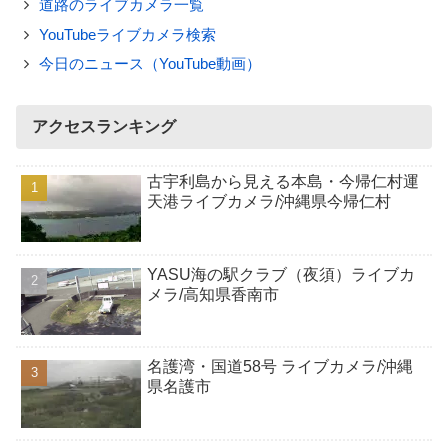
道路のライブカメラ一覧
YouTubeライブカメラ検索
今日のニュース（YouTube動画）
アクセスランキング
古宇利島から見える本島・今帰仁村運
天港ライブカメラ/沖縄県今帰仁村
YASU海の駅クラブ（夜須）ライブカ
メラ/高知県香南市
名護湾・国道58号 ライブカメラ/沖縄
県名護市