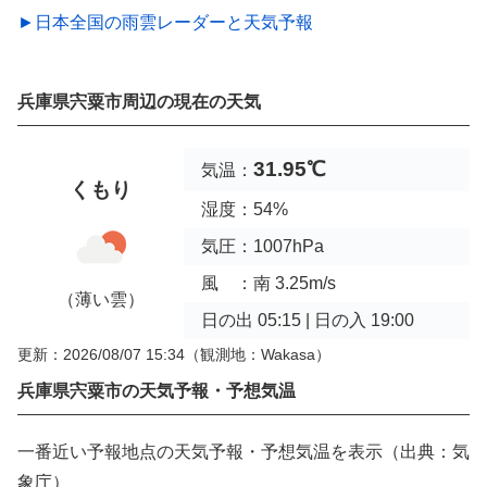
►日本全国の雨雲レーダーと天気予報
兵庫県宍粟市周辺の現在の天気
31.95℃
気温：
くもり
湿度：54%
気圧：1007hPa
風 ：南 3.25m/s
（薄い雲）
日の出 05:15 | 日の入 19:00
更新：2026/08/07 15:34
（観測地：Wakasa）
兵庫県宍粟市の天気予報・予想気温
一番近い予報地点の天気予報・予想気温を表示（出典：気
象庁）