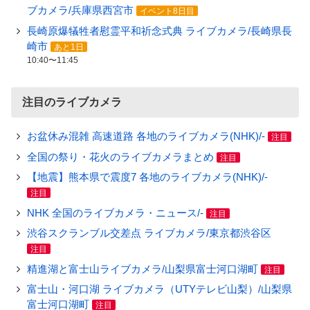
ブカメラ/兵庫県西宮市
イベント8日目
長崎原爆犠牲者慰霊平和祈念式典 ライブカメラ/長崎県長
崎市
あと1日
10:40〜11:45
注目のライブカメラ
お盆休み混雑 高速道路 各地のライブカメラ(NHK)/-
注目
全国の祭り・花火のライブカメラまとめ
注目
【地震】熊本県で震度7 各地のライブカメラ(NHK)/-
注目
NHK 全国のライブカメラ・ニュース/-
注目
渋谷スクランブル交差点 ライブカメラ/東京都渋谷区
注目
精進湖と富士山ライブカメラ/山梨県富士河口湖町
注目
富士山・河口湖 ライブカメラ（UTYテレビ山梨）/山梨県
富士河口湖町
注目