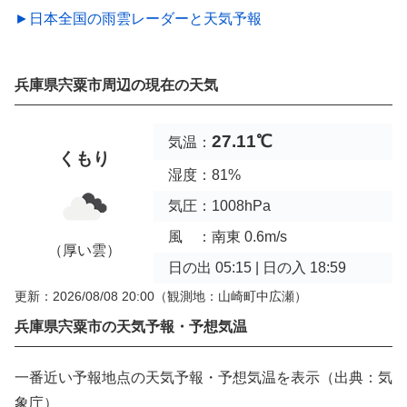
►日本全国の雨雲レーダーと天気予報
兵庫県宍粟市周辺の現在の天気
27.11℃
気温：
くもり
湿度：81%
気圧：1008hPa
風 ：南東 0.6m/s
（厚い雲）
日の出 05:15 | 日の入 18:59
更新：2026/08/08 20:00
（観測地：山崎町中広瀬）
兵庫県宍粟市の天気予報・予想気温
一番近い予報地点の天気予報・予想気温を表示（出典：気
象庁）