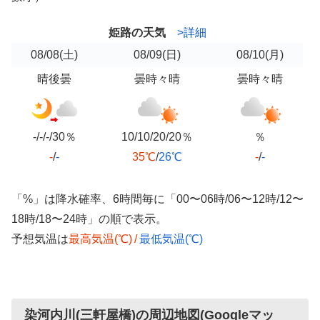
姫路の天気
>詳細
08/08
(土)
08/09
(日)
08/10
(月)
晴後曇
曇時々晴
曇時々晴
-/-/-/30％
10/10/20/20％
％
-
/
-
35℃
/
26℃
-
/
-
「%」は降水確率、6時間毎に「00〜06時/06〜12時/12〜
18時/18〜24時」の順で表示。
予想気温は
最高気温(℃)
/
最低気温(℃)
染河内川(三軒屋橋)の周辺地図(Googleマッ