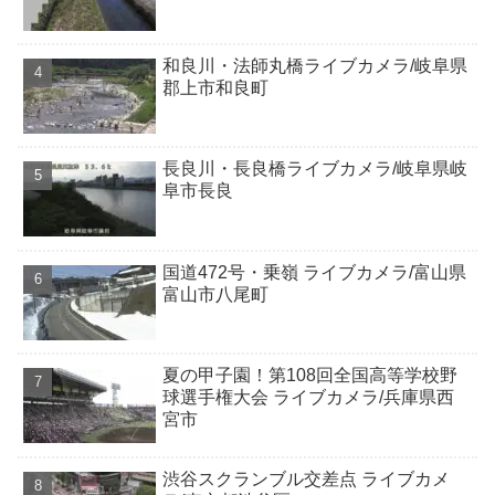
和良川・法師丸橋ライブカメラ/岐阜県
郡上市和良町
長良川・長良橋ライブカメラ/岐阜県岐
阜市長良
国道472号・乗嶺 ライブカメラ/富山県
富山市八尾町
夏の甲子園！第108回全国高等学校野
球選手権大会 ライブカメラ/兵庫県西
宮市
渋谷スクランブル交差点 ライブカメ