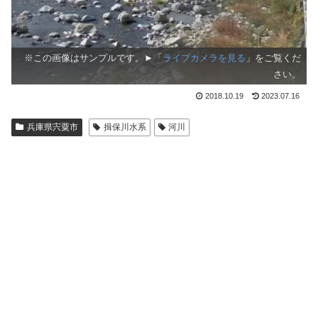
※この画像はサンプルです。►「
ライブカメラを見る
」をご覧くだ
さい。
2018.10.19
2023.07.16
兵庫県宍粟市
揖保川水系
河川