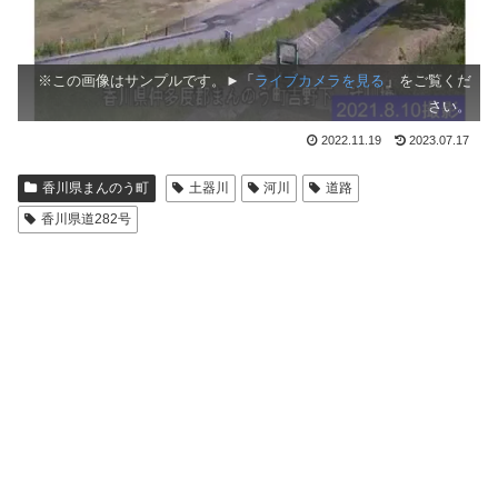
※この画像はサンプルです。►「
ライブカメラを見る
」をご覧くだ
さい。
2022.11.19
2023.07.17
香川県まんのう町
土器川
河川
道路
香川県道282号