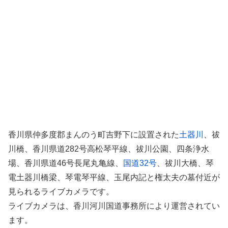
香川県仲多度郡まんのう町吉野下に設置された
土器川
、祓
川橋、香川県道282号高松琴平線、祓川公園、四条浄水
場、香川県道46号長尾丸亀線、
国道32号
、祓川大橋、琴
電土器川橋梁、琴電琴平線、玉尾内記と権太夫の墓付近が
見られるライブカメラです。
ライブカメラは、香川河川国道事務所により運営されてい
ます。