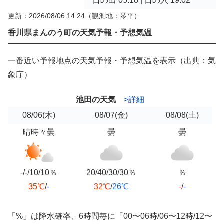
日の出 05:18 | 日の入 19:02
更新：2026/08/06 14:24
（観測地：琴平）
香川県まんのう町の天気予報・予想気温
一番近い予報地点の天気予報・予想気温を表示（出典：気
象庁）
池田の天気
>詳細
08/06
(木)
08/07
(金)
08/08
(土)
晴時々曇
曇
曇
-/-/10/10％
20/40/30/30％
％
35℃
/
-
32℃
/
26℃
-
/
-
「%」は降水確率、6時間毎に「00〜06時/06〜12時/12〜