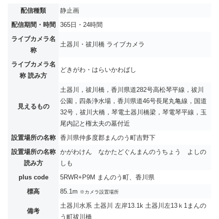
配信種類
静止画
配信期間・時間
365日・24時間
ライブカメラ名
土器川・祓川橋 ライブカメラ
称
ライブカメラ名
どきがわ・はらいかわばし
称 読み方
土器川，祓川橋，香川県道282号高松琴平線，祓川
公園，四条浄水場，香川県道46号長尾丸亀線，国道
見えるもの
32号，祓川大橋，琴電土器川橋梁，琴電琴平線，玉
尾内記と権太夫の墓付近
設置場所の名称
香川県仲多度郡まんのう町吉野下
設置場所の名称
かがわけん なかたどぐんまんのうちょう よしの
読み方
しも
plus code
5RWR+P9M まんのう町、香川県
標高
85.1m
※カメラ設置場所
土器川水系 土器川 左岸13.1k 土器川左13ｋ1まんの
備考
う町祓川橋