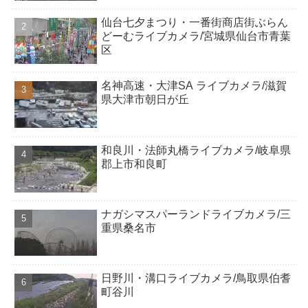
仙台七夕まつり・一番街商店街ぶらん
どーむライブカメラ/宮城県仙台市青葉
区
名神高速・大津SA ライブカメラ/滋賀
県大津市朝日が丘
和良川・法師丸橋ライブカメラ/岐阜県
郡上市和良町
ナガシマスパーランドライブカメラ/三
重県桑名市
日野川・溝口ライブカメラ/鳥取県伯耆
町谷川