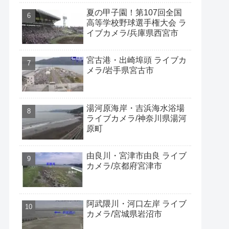
夏の甲子園！第107回全国
高等学校野球選手権大会 ラ
イブカメラ/兵庫県西宮市
宮古港・出崎埠頭 ライブカ
メラ/岩手県宮古市
湯河原海岸・吉浜海水浴場
ライブカメラ/神奈川県湯河
原町
由良川・宮津市由良 ライブ
カメラ/京都府宮津市
阿武隈川・河口左岸 ライブ
カメラ/宮城県岩沼市