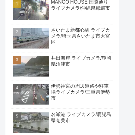
MANGO HOUSE 国際通り
ライブカメラ/沖縄県那覇市
さいたま新都心駅 ライブカ
メラ/埼玉県さいたま市大宮
区
井田海岸 ライブカメラ/静岡
県沼津市
伊勢神宮の周辺道路や駐車
場ライブカメラ/三重県伊勢
市
名瀬港 ライブカメラ/鹿児島
県奄美市