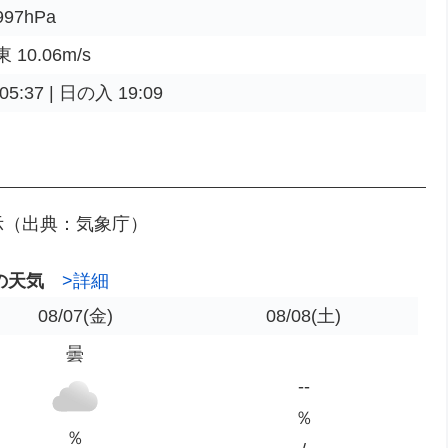
97hPa
10.06m/s
5:37 | 日の入 19:09
示（出典：気象庁）
の天気
>詳細
08/07
(金)
08/08
(土)
曇
--
％
％