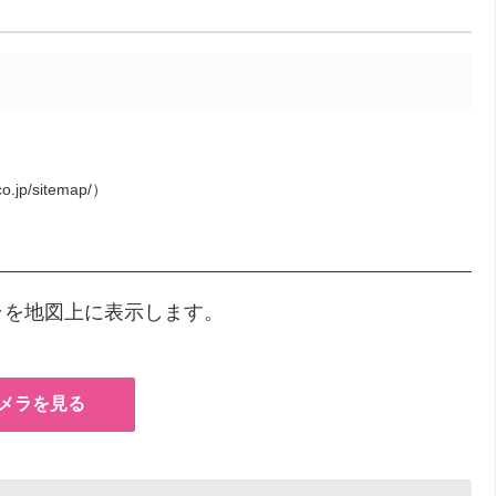
o.jp/sitemap/）
ラを地図上に表示します。
メラを見る